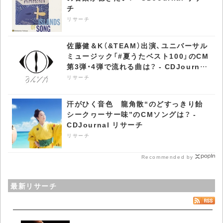
チ
リサーチ
佐藤健＆K（&TEAM）出演、ユニバーサル
ミュージック「#夏うたベスト100」のCM
第3弾・4弾で流れる曲は？ - CDJournal
リサーチ
リサーチ
汗がひく音色 龍角散“のどすっきり飴
シークヮーサー味”のCMソングは？ -
CDJournal リサーチ
リサーチ
Recommended by
最新リサーチ