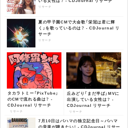
いる女性は？ - CDJournal リサーチ
リサーチ
夏の甲子園CMで大会歌「栄冠は君に輝
く」を歌っているのは？ - CDJournal リ
サーチ
リサーチ
タカラトミー「PixTube」
丘みどり「まだ半ば」MVに
のCMで流れる曲は？ -
出演している女性は？ -
CDJournal リサーチ
CDJournal リサーチ
リサーチ
リサーチ
7月10日はバハマの独立記念日～バハマ
の音楽が聴きたい！ - CDJournal リサー