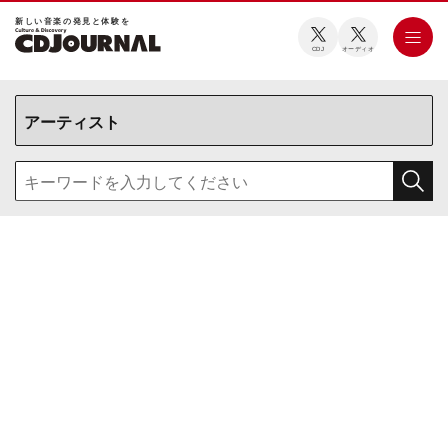
新しい⾳楽の発⾒と体験を
CDJ
オーディオ