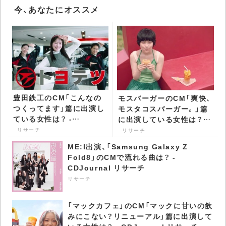
今、あなたにオススメ
豊田鉄工のCM「こんなの
モスバーガーのCM「爽快、
つくってます」篇に出演し
モスタコスバーガー。」篇
ている女性は？ -
に出演している女性は？ -
CDJournal リサーチ
CDJournal リサーチ
リサーチ
リサーチ
ME:I出演、「Samsung Galaxy Z
Fold8」のCMで流れる曲は？ -
CDJournal リサーチ
リサーチ
「マックカフェ」のCM「マックに甘いの飲
みにこない？リニューアル」篇に出演して