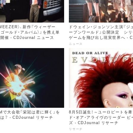
WEEZER）、新作『ウィーザー
ドウェイン・ジョンソン主演『ジ
）（ゴールド・アルバム）』を携え単
ープンワールド』公開決定 シリ
 - CDJournal ニュース
ゲームを飛び出し現実世界へ - CDJ
ュース
ニュース
Mで大会歌「栄冠は君に輝く」を
8月5日誕生！～ユーロビートを
 - CDJournal リサーチ
ド・オア・アライヴのリーダー ピ
ズ - CDJournal リサーチ
リサーチ