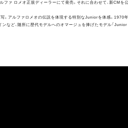
のアルファ ロメオ正規ディーラーにて発売。それに合わせて、新CMを
アルファロメオの伝説を体現する特別なJuniorを体感。1970
随所に歴代モデルへのオマージュを捧げたモデル「Junior ibrid