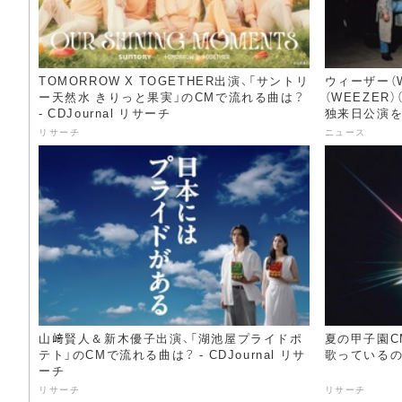
TOMORROW X TOGETHER出演、「サントリ
ウィーザー（
ー天然水 きりっと果実」のCMで流れる曲は？
（WEEZER
- CDJournal リサーチ
独来日公演を開催
リサーチ
ニュース
山﨑賢人＆新木優子出演、「湖池屋プライドポ
夏の甲子園C
テト」のCMで流れる曲は？ - CDJournal リサ
歌っているのは？
ーチ
リサーチ
リサーチ