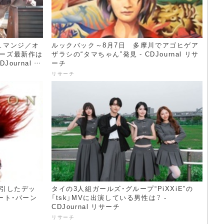
ュマンジ／オ
ルックバック～8月7日 多摩川でアゴヒゲア
ーズ最新作は
ザラシの“タマちゃん”発見 - CDJournal リサ
ournal ニ
ーチ
リサーチ
牽引したデッ
タイの3人組ガールズ・グループ“PiXXiE”の
ート・バーン
「tsk」MVに出演している男性は？ -
CDJournal リサーチ
リサーチ