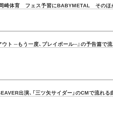
岡崎体育 フェス予習にBABYMETAL そのほか
アウト ─もう一度、プレイボール─』の予告篇で
 BEAVER出演、「三ツ矢サイダー」のCMで流れる