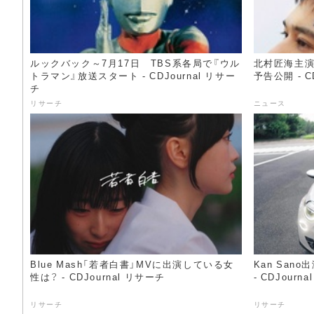
ルックバック～7月17日 TBS系各局で『ウル
北村匠海主演
トラマン』放送スタート - CDJournal リサー
予告公開 - C
チ
リサーチ
ニュース
Blue Mash「若者白書」MVに出演している女
Kan San
性は？ - CDJournal リサーチ
- CDJourn
リサーチ
リサーチ