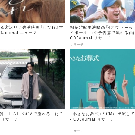
＆宮沢りえ共演映画『しびれ』本
相葉雅紀主演映画『4アウト ─も
DJournal ニュース
イボール─』の予告篇で流れる曲は
CDJournal リサーチ
リサーチ
o出演、「FIAT」のCMで流れる曲は？
「小さなお葬式」のCMに出演し
al リサーチ
- CDJournal リサーチ
リサーチ