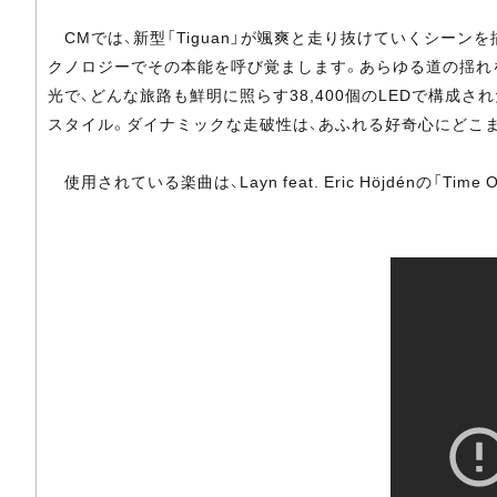
CMでは、新型「Tiguan」が颯爽と走り抜けていくシー
クノロジーでその本能を呼び覚まします。あらゆる道の揺れ
光で、どんな旅路も鮮明に照らす38,400個のLEDで構成
スタイル。ダイナミックな走破性は、あふれる好奇心にどこまで
使用されている楽曲は、Layn feat. Eric Höjdénの「Time Of