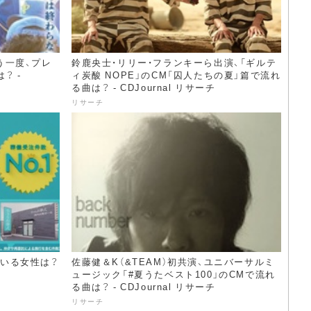
う一度、プレ
鈴鹿央士・リリー・フランキーら出演、「ギルテ
？ -
ィ炭酸 NOPE」のCM「囚人たちの夏」篇で流れ
る曲は？ - CDJournal リサーチ
リサーチ
ている女性は？
佐藤健＆K（&TEAM）初共演、ユニバーサルミ
ュージック「#夏うたベスト100」のCMで流れ
る曲は？ - CDJournal リサーチ
リサーチ