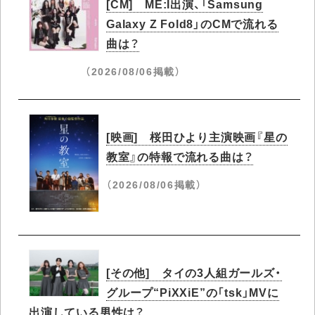
[CM] ME:I出演、「Samsung
Galaxy Z Fold8」のCMで流れる
曲は？
（2026/08/06掲載）
[映画] 桜田ひより主演映画『星の
教室』の特報で流れる曲は？
（2026/08/06掲載）
[その他] タイの3人組ガールズ・
グループ“PiXXiE”の「tsk」MVに
出演している男性は？