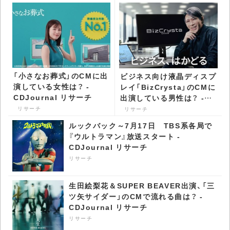
「小さなお葬式」のCMに出
ビジネス向け液晶ディスプ
演している女性は？ -
レイ「BizCrysta」のCMに
CDJournal リサーチ
出演している男性は？ -
CDJournal リサーチ
リサーチ
リサーチ
ルックバック～7月17日 TBS系各局で
『ウルトラマン』放送スタート -
CDJournal リサーチ
リサーチ
生田絵梨花＆SUPER BEAVER出演、「三
ツ矢サイダー」のCMで流れる曲は？ -
CDJournal リサーチ
リサーチ