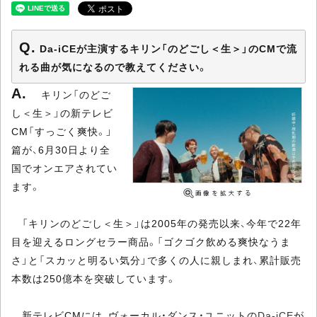
Da-iCEが主演するキリン「のどごし＜生＞」のCMで流
れる曲が気になるので教えてください。
キリン「のどご
し＜生＞」の新テレビ
CM「すっごく爽快。」
篇が、6月30日より全
国でオンエアされてい
ます。
「キリンのどごし＜生＞」は2005年の発売以来、今年で22年
目を迎えるロングセラー商品。「ゴクゴク飲める爽快なうま
さ」と「スカッと明るい気分」で多くの人に親しまれ、累計販売
本数は250億本を突破しています。
新テレビCMには、ヴォーカル・ダンス・ユニットの
Da-iCE
が