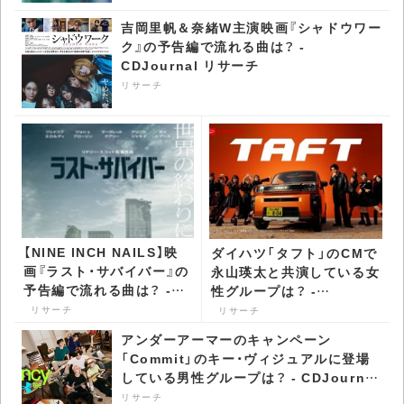
吉岡里帆＆奈緒W主演映画『シャドウワー
ク』の予告編で流れる曲は？ -
CDJournal リサーチ
リサーチ
【NINE INCH NAILS】映
ダイハツ「タフト」のCMで
画『ラスト・サバイバー』の
永山瑛太と共演している女
予告編で流れる曲は？ -
性グループは？ -
CDJournal リサーチ
CDJournal リサーチ
リサーチ
リサーチ
アンダーアーマーのキャンペーン
「Commit」のキー・ヴィジュアルに登場
している男性グループは？ - CDJournal
リサーチ
リサーチ