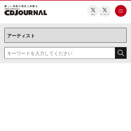
新しい⾳楽の発⾒と体験を
CDJ
オーディオ