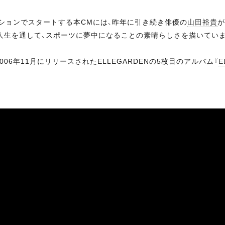
ションでスタートする本CMには、昨年に引き続き俳優の
山田裕貴
が
人生を通して、スポーツに夢中になることの素晴らしさを描いていま
006年11月にリリースされたELLEGARDENの5枚目のアルバム『
E