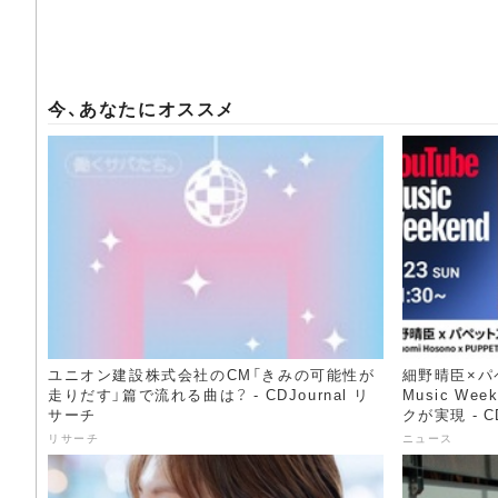
今、あなたにオススメ
ユニオン建設株式会社のCM「きみの可能性が
細野晴臣×パペ
走りだす」篇で流れる曲は？ - CDJournal リ
Music We
サーチ
クが実現 - C
リサーチ
ニュース