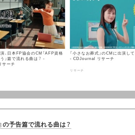
演、日本FP協会のCM「AFP資格
「小さなお葬式」のCMに出演し
う」篇で流れる曲は？ -
- CDJournal リサーチ
l リサーチ
リサーチ
ス』の予告篇で流れる曲は？