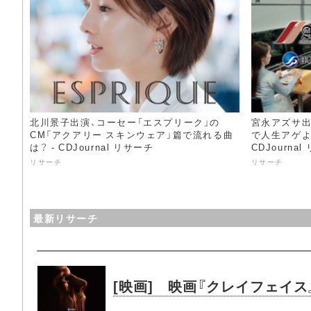
北川景子出演、コーセー「エスプリーク」の
宮永アズサ出
CM「アクアリー スキンウェア」篇で流れる曲
で人生アゲよ
は？ - CDJournal リサーチ
CDJourna
リサーチ
リサーチ
最新リサーチ
[映画] 映画『クレイフェイ