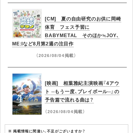
[CM] 夏の自由研究のお供に岡崎
体育 フェス予習に
BABYMETAL そのほか≒JOY、
ME:Iなど8月第2週の注目作
（2026/08/04掲載）
[映画] 相葉雅紀主演映画『4アウ
ト ─もう一度、プレイボール─』の
予告篇で流れる曲は？
（2026/08/04掲載）
※ 掲載情報に間違い、不足がございますか？