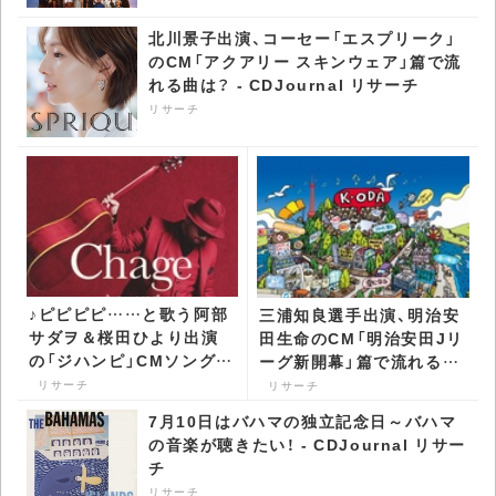
北川景子出演、コーセー「エスプリーク」
のCM「アクアリー スキンウェア」篇で流
れる曲は？ - CDJournal リサーチ
リサーチ
♪ピピピピ……と歌う阿部
三浦知良選手出演、明治安
サダヲ＆桜田ひより出演
田生命のCM「明治安田Jリ
の「ジハンピ」CMソングが
ーグ新開幕」篇で流れる曲
気になる！ - CDJournal
は？ - CDJournal リサー
リサーチ
リサーチ
リサーチ
チ
7月10日はバハマの独立記念日～バハマ
の音楽が聴きたい！ - CDJournal リサー
チ
リサーチ