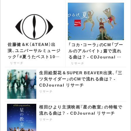
佐藤健＆K（&TEAM）出
「コカ・コーラ」のCM「プー
演、ユニバーサルミュージ
ルのアルバイト」篇で流れ
ック「#夏うたベスト100」
る曲は？ - CDJournal リ
のCM第3弾・4弾で流れる
サーチ
リサーチ
リサーチ
曲は？ - CDJournal リサ
生田絵梨花＆SUPER BEAVER出演、「三
ーチ
ツ矢サイダー」のCMで流れる曲は？ -
CDJournal リサーチ
リサーチ
桜田ひより主演映画『星の教室』の特報で
流れる曲は？ - CDJournal リサーチ
リサーチ