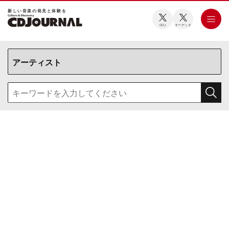
新しい⾳楽の発⾒と体験を
CDJ
オーディオ