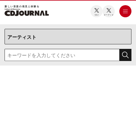
新しい⾳楽の発⾒と体験を
CDJ
オーディオ