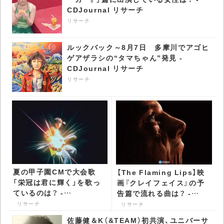
CDJournal リサーチ
リサーチ
ルックバック～8月7日 多摩川でアゴヒ
ゲアザラシの“タマちゃん”発見 -
CDJournal リサーチ
リサーチ
夏の甲子園CMで大会歌
【The Flaming Lips】映
「栄冠は君に輝く」を歌っ
画『クレイフェイス』の予
ているのは？ -
告篇で流れる曲は？ -
CDJournal リサーチ
CDJournal リサーチ
リサーチ
リサーチ
佐藤健＆K（&TEAM）初共演、ユニバーサ