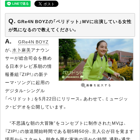
GRe4N BOYZの「ペリドット」MVに出演している女性
が気になるので教えてください。
GRe4N BOYZ
が、
水卜麻美
アナウン
サーが総合司会を務め
る日本テレビ系朝の情
報番組『ZIP!』の新テ
ーマ・ソングに起用の
デジタル・シングル
「ペリドット」を5月22日にリリース。あわせて、ミュージッ
ク・ビデオを公開しています。
“不思議な朝の大冒険”をコンセプトに制作されたMVは、
『ZIP!』の放送開始時間である朝5時50分、主人公が目を覚ます
場面からスタート。朝食を囲む家族の温かな時間、通勤・通学