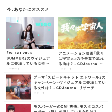
今、あなたにオススメ
「WEGO 2026
アニメーション映画『我々
SUMMER」のヴィジュア
は宇宙人』の予告篇で流れ
ルに登場している女性は？
る曲は？ - CDJournal リ
- CDJournal リサーチ
サーチ
リサーチ
リサーチ
プーマ「スピードキャット エトワール」の
キャンペーン・ヴィジュアルに登場してい
る女性は？ - CDJournal リサーチ
リサーチ
モスバーガーのCM「爽快、モスタコスバ
ーガー。」篇に出演している女性は？ -