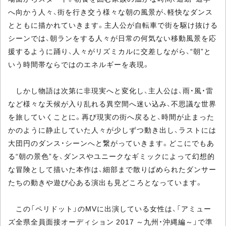
へ向かう人々、街を行き交う様々な朝の風景が、軽快なダンス
とともに描かれていきます。主人公が自転車で街を駆け抜ける
シーンでは、朝ランをする人々が日常の何気ない移動風景を応
援するように踊り、人々がリズミカルに交差しながら、“朝”と
いう時間帯ならではのエネルギーを表現。
しかし物語は次第に非現実へと変化し、主人公は、雨・風・雷
など様々な天候が入り乱れる異空間へ迷い込み、不思議な世界
を旅していくことに。再び現実の街へ戻ると、時間が止まった
かのように静止していた人々が少しずつ動き出し、ラストには
大団円のダンス・シーンへと繋がっていきます。どこにでもあ
る“朝の景色”を、ダンスやユニークなギミックによって幻想的
な冒険として描いた本作は、細部まで散りばめられたダンサー
たちの動きや遊び心ある演出も見どころとなっています。
この「ペリドット」のMVに出演している女性は、「アミュー
ズ全県全員面接オーディション 2017 ～九州・沖縄編～」で準