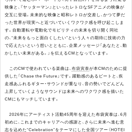
映像と、『ヤッターマン』といったレトロなSFアニメの映像が
交互に登場。未来的な映像と昭和レトロが交差し、かつて夢だ
った世界が現実へと近づいていくワクワク感を呼び起こしま
す。自動運転や電動化でモビリティの未来を切り開く同社
の、“未来をもっと面白くしたい”という人々の期待に技術の力
で応えたいという想いとともに、企業メッセージ「あなたと、動
かしたい未来がある。」を伝えるCMとなっています。
このCMで使われている楽曲は、
布袋寅泰
が本CMのために提
供した「Chase the Future」です。躍動感のあるビートと、疾
走感あふれるギター・サウンドが重なり、音の勢いでどんどん
上昇していくようなサウンドは未来へのワクワク感を描いた
CMにもマッチしています。
2026年にアーティスト活動45周年を迎えた布袋寅泰は、6月
初めに、これまでのキャリアへの感謝と、さらに未来へ進む意
志を込めた“Celebration”をテーマにした全国ツアー〈HOTEI