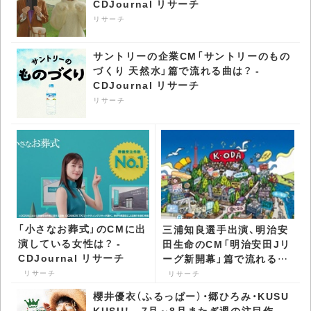
CDJournal リサーチ
リサーチ
サントリーの企業CM「サントリーのもの
づくり 天然水」篇で流れる曲は？ -
CDJournal リサーチ
リサーチ
「小さなお葬式」のCMに出
三浦知良選手出演、明治安
演している女性は？ -
田生命のCM「明治安田Jリ
CDJournal リサーチ
ーグ新開幕」篇で流れる曲
は？ - CDJournal リサー
リサーチ
リサーチ
チ
櫻井優衣（ふるっぱー）・郷ひろみ・KUSU
KUSU！ 7月～8月またぎ週の注目作 -