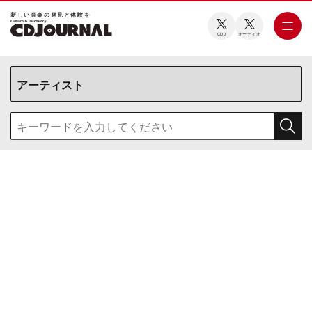
新しい⾳楽の発⾒と体験を
CDJ
オーディオ