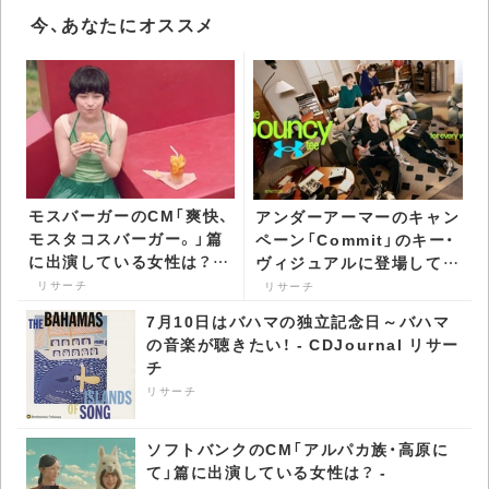
今、あなたにオススメ
モスバーガーのCM「爽快、
アンダーアーマーのキャン
モスタコスバーガー。」篇
ペーン「Commit」のキー・
に出演している女性は？ -
ヴィジュアルに登場してい
CDJournal リサーチ
る男性グループは？ -
リサーチ
リサーチ
CDJournal リサーチ
7月10日はバハマの独立記念日～バハマ
の音楽が聴きたい！ - CDJournal リサー
チ
リサーチ
ソフトバンクのCM「アルパカ族・高原に
て」篇に出演している女性は？ -