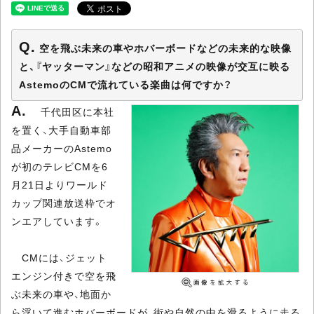
空を飛ぶ未来の車やホバーボードなどの未来的な映像
と、『ヤッターマン』などの昭和アニメの映像が交互に映る
AstemoのCMで流れている楽曲は何ですか？
千代田区に本社
を置く、大手自動車部
品メーカーのAstemo
が初のテレビCMを6
月21日よりワールド
カップ関連放送枠でオ
ンエアしています。
CMには、ジェット
エンジン付きで空を飛
ぶ未来の車や、地面か
ら浮いて進むホバーボードが、街や自然の中を滑るように走る