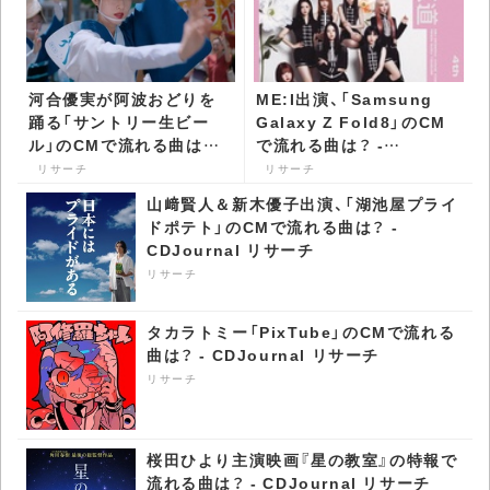
河合優実が阿波おどりを
ME:I出演、「Samsung
踊る「サントリー生ビー
Galaxy Z Fold8」のCM
ル」のCMで流れる曲は？ -
で流れる曲は？ -
CDJournal リサーチ
CDJournal リサーチ
リサーチ
リサーチ
山﨑賢人＆新木優子出演、「湖池屋プライ
ドポテト」のCMで流れる曲は？ -
CDJournal リサーチ
リサーチ
タカラトミー「PixTube」のCMで流れる
曲は？ - CDJournal リサーチ
リサーチ
桜田ひより主演映画『星の教室』の特報で
流れる曲は？ - CDJournal リサーチ