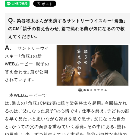
染谷将太さんが出演するサントリーウイスキー「角瓶」
のCM「親子の答え合わせ」篇で流れる曲が気になるので教
えてください。
サントリーウイ
スキー「角瓶」の新
WEBムービー「親子の
答え合わせ」篇が公開
されています。
本WEBムービーで
は、過去の「角瓶」CM出演に続き
染谷将太
を起用。今回描かれ
るのは、“父になった息子”の心情です。仕事を終え、子どもの顔
を早く見たいと思いながら家路を急ぐ息子。父になった自分
と、かつての父の面影を重ねていく感覚。その中にある、照れ
や戸惑い、少しずつ芽生えていく実感を、染谷が自然な表情で