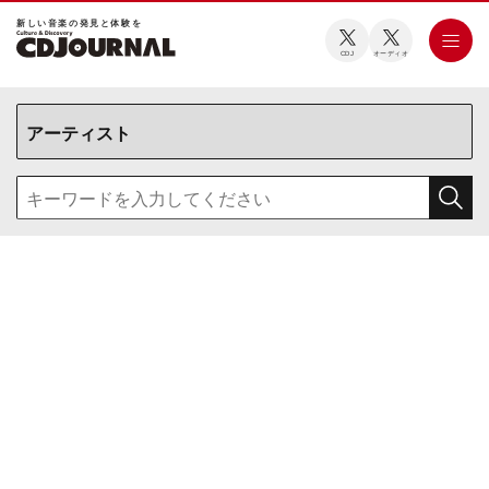
新しい⾳楽の発⾒と体験を
CDJ
オーディオ