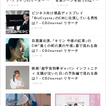
音楽シーンを担うのは？
ート・バーンズ -
ブレイク期待のアーティス
リサーチ
リサーチ
CDJournal リサーチ
ト特集 - CDJournal リサ
ビジネス向け液晶ディスプレイ
ーチ
「BizCrysta」のCMに出演している男性
は？ - CDJournal リサーチ
リサーチ
目黒蓮出演、「キリン 午後の紅茶」の
CM「遠くの町の夏の午後」篇で流れる曲
は？ - CDJournal リサーチ
リサーチ
映画『超宇宙刑事ギャバン インフィニテ
ィ 太陽が泣いた日』の予告編で流れる曲
は？ - CDJournal リサーチ
リサーチ