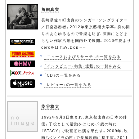
角銅真実
長崎県佐々町出身のシンガー・ソングライター
／打楽器奏者。2012年東京藝術大学卒。身の回
りのあらゆるもので音楽を紡ぎ、演奏にとどま
らない作家活動を国内外で展開。2016年夏より
ceroをはじめ、Dop……
「ニュースおよびリサーチ」の一覧をみる
「インタビュー、特集、連載」の一覧をみる
「CD」の一覧をみる
「レビュー」の一覧をみる
染谷将太
1992年9月3日生まれ、東京都出身の日本の俳
優。子役として活動をはじめ、9歳の時に
『STACY』で映画初出演を果たす。2009年、映
画『パンドラの匣』で長編映画に初主演。2011