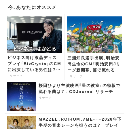
今、あなたにオススメ
ビジネス向け液晶ディス
三浦知良選手出演、明治安
プレイ「BizCrysta」のCM
田生命のCM「明治安田Jリ
に出演している男性は？ -
ーグ新開幕」篇で流れる曲
CDJournal リサーチ
は？ - CDJournal リサー
リサーチ
リサーチ
チ
桜田ひより主演映画『星の教室』の特報で
流れる曲は？ - CDJournal リサーチ
リサーチ
MAZZEL、ROIROM、≠ME……2026年下
半期の音楽シーンを担うのは？ ブレイ