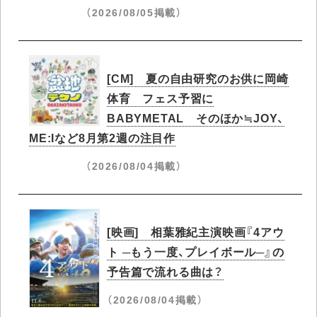
（2026/08/05掲載）
[CM] 夏の自由研究のお供に岡崎
体育 フェス予習に
BABYMETAL そのほか≒JOY、
ME:Iなど8月第2週の注目作
（2026/08/04掲載）
[映画] 相葉雅紀主演映画『4アウ
ト ─もう一度、プレイボール─』の
予告篇で流れる曲は？
（2026/08/04掲載）