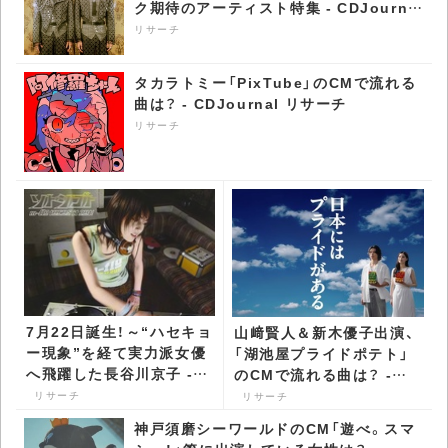
ク期待のアーティスト特集 - CDJournal
リサーチ
リサーチ
タカラトミー「PixTube」のCMで流れる
曲は？ - CDJournal リサーチ
リサーチ
7月22日誕生！～“ハセキョ
山﨑賢人＆新木優子出演、
ー現象”を経て実力派女優
「湖池屋プライドポテト」
へ飛躍した長谷川京子 -
のCMで流れる曲は？ -
CDJournal リサーチ
CDJournal リサーチ
リサーチ
リサーチ
神戸須磨シーワールドのCM「遊べ。スマ