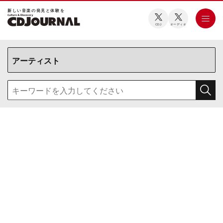
新しい⾳楽の発⾒と体験を
CDJ
オーディオ