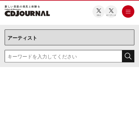
新しい⾳楽の発⾒と体験を
CDJ
オーディオ