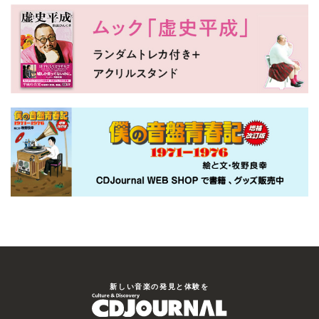
新しい⾳楽の発⾒と体験を