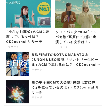
「小さなお葬式」のCMに出
ソフトバンクのCM「アル
演している女性は？ -
パカ族・高原にて」篇に出
CDJournal リサーチ
演している女性は？ -
CDJournal リサーチ
リサーチ
リサーチ
BE:FIRSTのSOTA＆MANATO＆
JUNON＆LEO出演、「サントリー生ビー
ル」のCMで流れる曲は？ - CDJournal
リサーチ
リサーチ
夏の甲子園CMで大会歌「栄冠は君に輝
く」を歌っているのは？ - CDJournal リ
サーチ
リサーチ