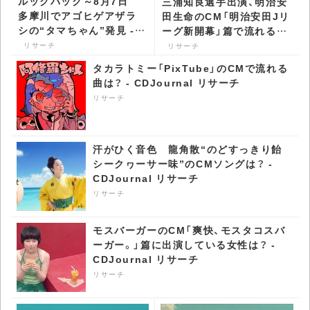
ルックバック～8月7日
三浦知良選手出演、明治安
多摩川でアゴヒゲアザラ
田生命のCM「明治安田Jリ
シの“タマちゃん”発見 -
ーグ新開幕」篇で流れる曲
CDJournal リサーチ
は？ - CDJournal リサー
リサーチ
リサーチ
チ
タカラトミー「PixTube」のCMで流れる
曲は？ - CDJournal リサーチ
リサーチ
汗がひく音色 龍角散“のどすっきり飴
シークヮーサー味”のCMソングは？ -
CDJournal リサーチ
リサーチ
モスバーガーのCM「爽快、モスタコスバ
ーガー。」篇に出演している女性は？ -
CDJournal リサーチ
リサーチ