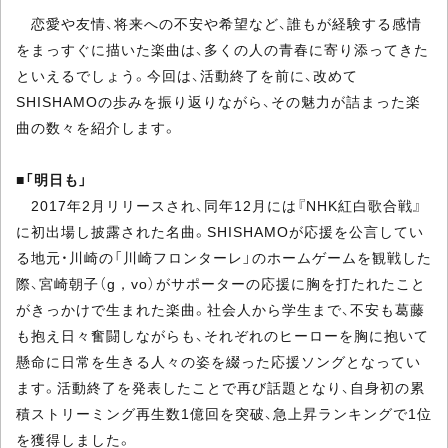
恋愛や友情、将来への不安や希望など、誰もが経験する感情
をまっすぐに描いた楽曲は、多くの人の青春に寄り添ってきた
といえるでしょう。今回は、活動終了を前に、改めて
SHISHAMOの歩みを振り返りながら、その魅力が詰まった楽
曲の数々を紹介します。
■
「明日も」
2017年2月リリースされ、同年12月には『NHK紅白歌合戦』
に初出場し披露された名曲。SHISHAMOが応援を公言してい
る地元・川崎の「川崎フロンターレ」のホームゲームを観戦した
際、宮崎朝子（g，vo）がサポーターの応援に胸を打たれたこと
がきっかけで生まれた楽曲。社会人から学生まで、不安も葛藤
も抱え日々奮闘しながらも、それぞれのヒーローを胸に抱いて
懸命に日常を生きる人々の姿を綴った応援ソングとなってい
ます。活動終了を発表したことで再び話題となり、自身初の累
積ストリーミング再生数1億回を突破、急上昇ランキングで1位
を獲得しました。