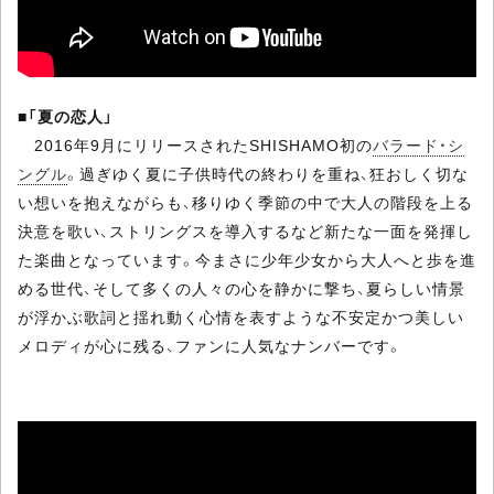
■
「夏の恋人」
2016年9月にリリースされたSHISHAMO初の
バラード・シ
ングル
。過ぎゆく夏に子供時代の終わりを重ね、狂おしく切な
い想いを抱えながらも、移りゆく季節の中で大人の階段を上る
決意を歌い、ストリングスを導入するなど新たな一面を発揮し
た楽曲となっています。今まさに少年少女から大人へと歩を進
める世代、そして多くの人々の心を静かに撃ち、夏らしい情景
が浮かぶ歌詞と揺れ動く心情を表すような不安定かつ美しい
メロディが心に残る、ファンに人気なナンバーです。