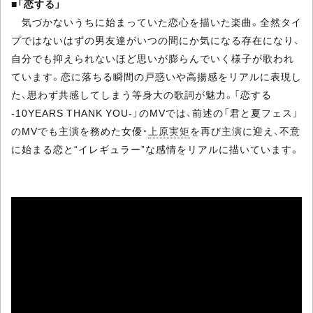
■
「恋する」
気づかないうちに始まっていた恋心を描いた楽曲。全然タイ
プではないはずの男友達がいつの間にか気になる存在になり、
自分でも抑えられないほど思いが膨らんでいく様子が歌われ
ています。恋に落ちる瞬間の戸惑いや高揚感をリアルに表現し
た、思わず共感してしまう等身大の歌詞が魅力。「恋する
-10YEARS THANK YOU-」のMVでは、前述の「君と夏フェス」
のMVでも主演を務めた女優・
上原実矩
を再び主演に迎え、不意
に始まる恋と“イレギュラー”な感情をリアルに描いています。