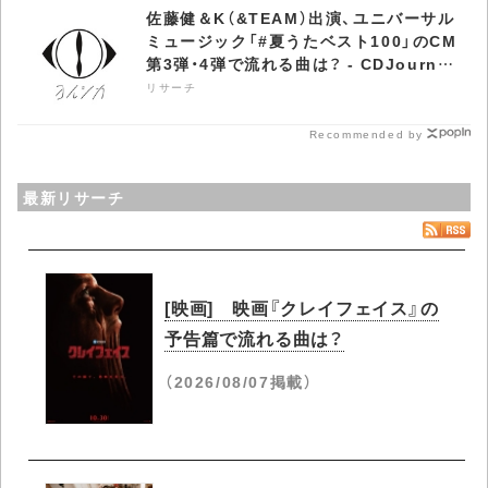
佐藤健＆K（&TEAM）出演、ユニバーサル
ミュージック「#夏うたベスト100」のCM
第3弾・4弾で流れる曲は？ - CDJournal
リサーチ
リサーチ
Recommended by
最新リサーチ
[映画] 映画『クレイフェイス』の
予告篇で流れる曲は？
（2026/08/07掲載）