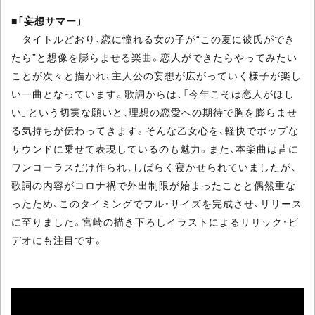
■
「妄想サマー」
タイトルどおり、恋に憧れる女の子が“この夏に彼氏ができ
たら”と想像を膨らませる楽曲。恋人ができたらやってみたい
ことが次々と描かれ、主人公の妄想が広がっていく様子が楽し
い一曲となっています。歌詞からは、「今年こそは恋人がほし
い」という切実な願いと、理想の恋愛への期待で胸を膨らませ
る気持ちが伝わってきます。そんな乙女心を、軽快でポップな
サウンドに乗せて表現しているのも魅力。また、本楽曲は昔に
ワンコーラスだけ作られ、しばらく寝かせられていましたが、
歌詞の内容がコロナ禍で外出制限が始まったことと偶然重な
ったため、このタイミングでフル・サイズを完成させ、リリース
に至りました。宮崎の描き下ろしイラストによるリリック・ビ
デオにも注目です。