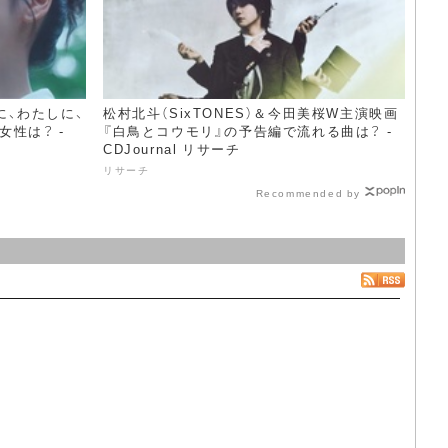
に、わたしに、
松村北斗（SixTONES）＆今田美桜W主演映画
女性は？ -
『白鳥とコウモリ』の予告編で流れる曲は？ -
CDJournal リサーチ
リサーチ
Recommended by