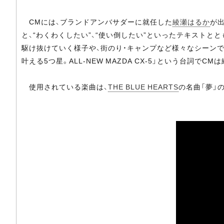
CMには、ブランドアンバサダーに就任した
綾瀬はるか
が
と、“わくわくしたい”、“使い倒したい”といったテキストととも
駆け抜けていく様子や、街のり・キャンプなど様々なシーン
叶える5つ星。ALL-NEW MAZDA CX-5」という台詞でC
使用されている楽曲は、
THE BLUE HEARTS
の名曲「夢」