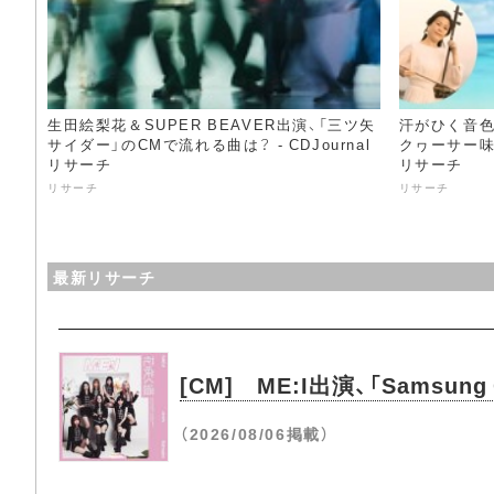
生田絵梨花＆SUPER BEAVER出演、「三ツ矢
汗がひく音色
サイダー」のCMで流れる曲は？ - CDJournal
クヮーサー味”の
リサーチ
リサーチ
リサーチ
リサーチ
最新リサーチ
[CM] ME:I出演、「Samsung
（2026/08/06掲載）