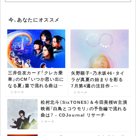
今、あなたにオススメ
三井住友カード「クレカ乗
矢野顕子・乃木坂46・タイ
車」のCM「いつか思い出に
ラが真夏の始まりを彩る
なる夏」篇で流れる曲は？
7月第4週の注目作 -
- CDJournal リサーチ
CDJournal リサーチ
リサーチ
リサーチ
松村北斗（SixTONES）＆今田美桜W主演
映画『白鳥とコウモリ』の予告編で流れる
曲は？ - CDJournal リサーチ
リサーチ