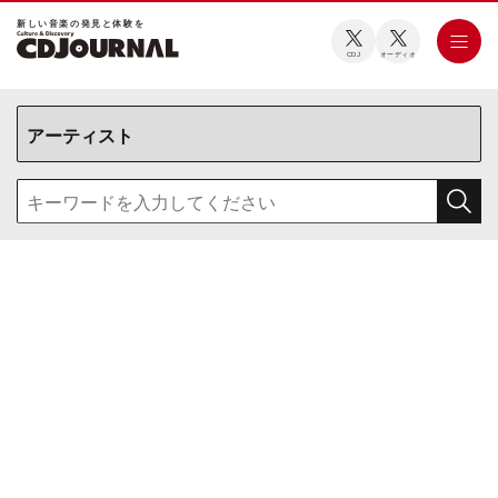
新しい⾳楽の発⾒と体験を
CDJ
オーディオ