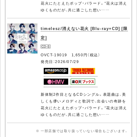
花火にたとえたポップ・バラード。“花火は消え
ゆくものだが、共に過ごした想い……
timelesz/消えない花火 [Blu-ray+CD] [限
定]
OVCT-19019 1,650円（税込）
発売日：2026/07/29
新体制2作目となるCDシングル。表題曲は、美
しくも儚いメロディと歌詞で、出会いの奇跡を
花火にたとえたポップ・バラード。“花火は消え
ゆくものだが、共に過ごした想い……
※ 一部店舗では取り扱っていない場合もございます。