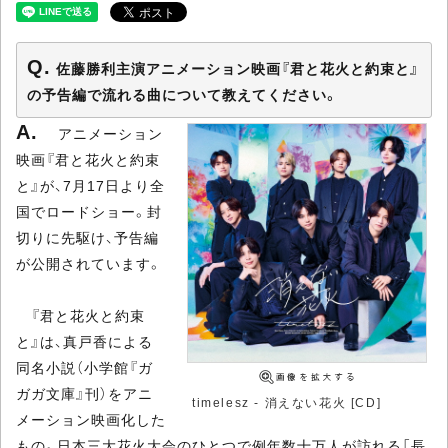
佐藤勝利主演アニメーション映画『君と花火と約束と』
の予告編で流れる曲について教えてください。
アニメーション
映画『君と花火と約束
と』が、7月17日より全
国でロードショー。封
切りに先駆け、予告編
が公開されています。
『君と花火と約束
と』は、真戸香による
同名小説（小学館『ガ
ガガ文庫』刊）をアニ
timelesz - 消えない花火 [CD]
メーション映画化した
もの。日本三大花火大会のひとつで例年数十万人が訪れる「長