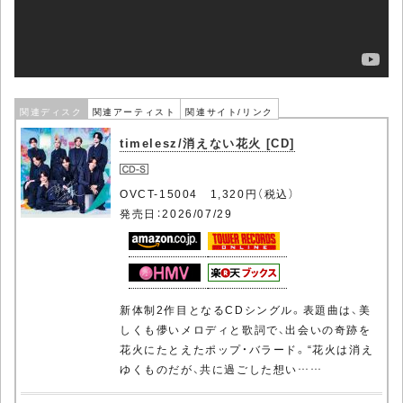
関連ディスク
関連アーティスト
関連サイト/リンク
timelesz/消えない花火 [CD]
OVCT-15004 1,320円（税込）
発売日：2026/07/29
新体制2作目となるCDシングル。表題曲は、美
しくも儚いメロディと歌詞で、出会いの奇跡を
花火にたとえたポップ・バラード。“花火は消え
ゆくものだが、共に過ごした想い……