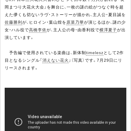
岡まつり大花火大会」を舞台に、一枚の謎の絵がつなぐ時を超
えた儚くも切ないラヴ・ストーリーが描かれ、主人公・夏目誠を
佐藤勝利
が、ヒロイン・葉山煌を
原菜乃華
が演じるほか、謎の少
女・ハル役で
高橋李依
が、主人公の母・由香利役で
横澤夏子
が出
演しています。
予告編で使用されている楽曲は、新体制
timelesz
として2作
目となるシングル「
消えない花火
」（写真）です。7月29日にリ
リースされます。