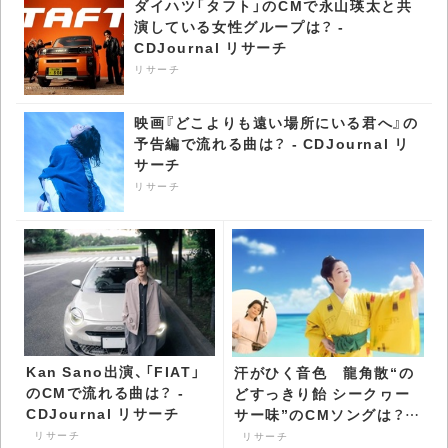
ダイハツ「タフト」のCMで永山瑛太と共
演している女性グループは？ -
CDJournal リサーチ
リサーチ
映画『どこよりも遠い場所にいる君へ』の
予告編で流れる曲は？ - CDJournal リ
サーチ
リサーチ
Kan Sano出演、「FIAT」
汗がひく音色 龍角散“の
のCMで流れる曲は？ -
どすっきり飴 シークヮー
CDJournal リサーチ
サー味”のCMソングは？ -
CDJournal リサーチ
リサーチ
リサーチ