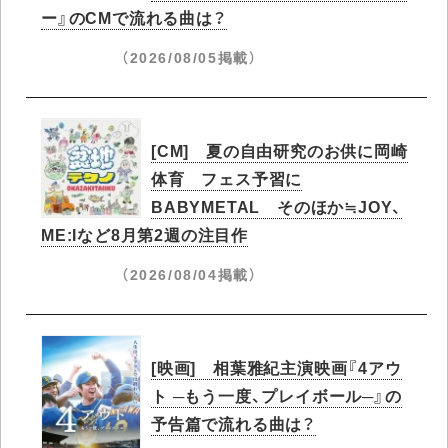
ー』のCMで流れる曲は？
（2026/08/05掲載）
[CM] 夏の自由研究のお供に岡崎
体育 フェス予習に
BABYMETAL そのほか≒JOY、
ME:Iなど8月第2週の注目作
（2026/08/04掲載）
[映画] 相葉雅紀主演映画『4アウ
ト ─もう一度、プレイボール─』の
予告篇で流れる曲は？