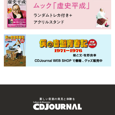
新しい⾳楽の発⾒と体験を