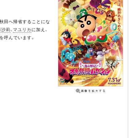
る秋田へ帰省することにな
藤沙莉
、
マユリカ
に加え、
を呼んでいます。