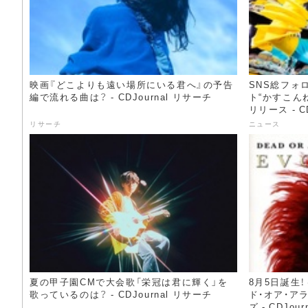
映画『どこよりも遠い場所にいる君へ』の予告
SNS総フォ
編で流れる曲は？ - CDJournal リサーチ
ト“かすこんねぅ
リリース - C
リサーチ
ニュース
夏の甲子園CMで大会歌「栄冠は君に輝く」を
8月5日誕生
歌っているのは？ - CDJournal リサーチ
ド・オア・ア
ズ - CDJou