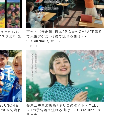
デビューからち
宮永アズサ出演、日本FP協会のCM「AFP資格
ブスクとDL配
で人生アゲよう」篇で流れる曲は？ -
CDJournal リサーチ
リサーチ
＆JUNON＆
鈴木京香主演映画『キリコのタクト～YELL
」のCMで流れ
～』の予告篇で流れる曲は？ - CDJournal リ
サーチ