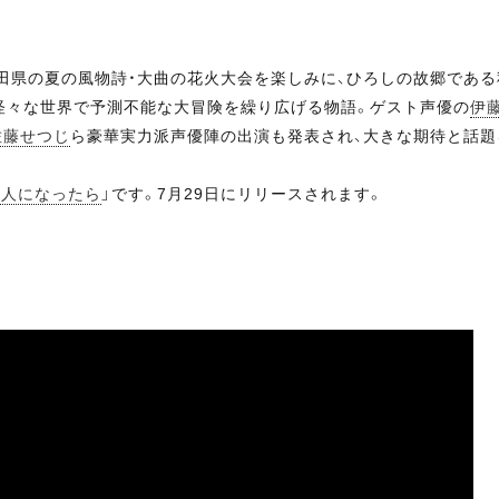
秋田県の夏の風物詩・大曲の花火大会を楽しみに、ひろしの故郷であ
々怪々な世界で予測不能な大冒険を繰り広げる物語。ゲスト声優の
伊
佐藤せつじ
ら豪華実力派声優陣の出演も発表され、大きな期待と話題
大人になったら
」です。7月29日にリリースされます。