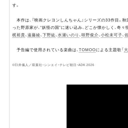
す。
本作は、『映画クレヨンしんちゃん』シリーズの33作目。
った野原家が、“妖怪の国”に迷い込み、どこか懐かしく、奇
梶裕貴
、
遠藤綾
、
下野紘
、
水瀬いのり
、
咲野俊介
、
小松未可子
、
予告編で使用されている楽曲は、
TOMOO
による主題歌「
©臼井儀人／双葉社・シンエイ・テレビ朝日・ADK 2026