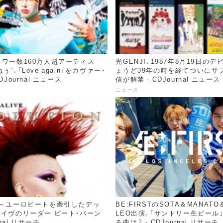
ロワー数160万人超アーティス
光GENJI、1987年8月19日の
”、「Love again」をカヴァー・
ょうど39年の時を経てついにサ
DJournal ニュース
信が解禁 - CDJournal ニュース
ニュース
！～ユーロビートを牽引したデッ
BE:FIRSTのSOTA＆MANATO
ライヴのリーダー ピート・バーン
LEO出演、「サントリー生ビール
rnal リサーチ
る曲は？ - CDJournal リサーチ