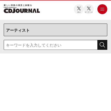
新しい⾳楽の発⾒と体験を
CDJ
オーディオ