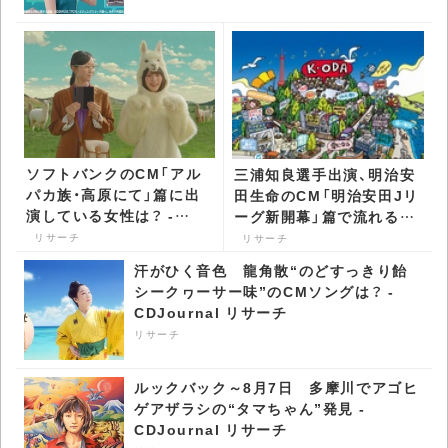
ソフトバンクのCM「アル
三浦知良選手出演、明治安
パカ族・高原にて」篇に出
田生命のCM「明治安田Jリ
演している女性は？ -
ーグ新開幕」篇で流れる曲
CDJournal リサーチ
は？ - CDJournal リサー
リサーチ
リサーチ
チ
汗がひく音色 龍角散“のどすっきり飴
シークヮーサー味”のCMソングは？ -
CDJournal リサーチ
リサーチ
ルックバック～8月7日 多摩川でアゴヒ
ゲアザラシの“タマちゃん”発見 -
CDJournal リサーチ