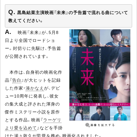
黒島結菜主演映画『未来』の予告篇で流れる曲について
教えてください。
映画『未来』が、5月8
日より全国でロードショ
ー。封切りに先駆け、予告篇
が公開されています。
本作は、自身初の映画化作
品『
告白
』が大ヒットを記録
した作家・
湊かなえ
が、デビ
ュー10周年に発表し、彼女
の集大成と評された渾身の
傑作ミステリー小説を原作
とする作品。映画『
ラーゲリ
より愛を込めて
』などを手掛
けた
瀬々敬久
が監督を務め、映画化されました。