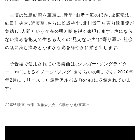
主演の
黒島結菜
を筆頭に、新星・山﨑七海のほか、
坂東龍汰
、
細田佳央太
、
近藤華
、さらに
松坂桃李
、
北川景子
ら実力派俳優が
集結し、人間という存在の明と暗を鋭く表現します。声になら
ない痛みを抱えて生きる人々の“見えない声”に寄り添い、社会
の陰に潜む痛みとかすかな光を鮮やかに描き出します。
予告編で使用されている楽曲は、シンガー・ソングライタ
ー“
Uru
”によるイメージ・ソング「さすらいの唄」です。2026年
年2月にリリースした最新アルバム『
tone
』に収録されていま
す。
©2026 映画「未来」製作委員会 ©湊かなえ/双葉社