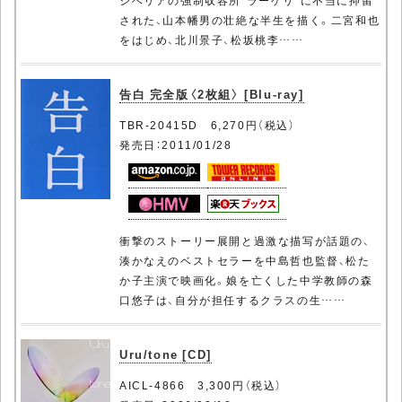
シベリアの強制収容所“ラーゲリ”に不当に抑留
された、山本幡男の壮絶な半生を描く。二宮和也
をはじめ、北川景子、松坂桃李……
告白 完全版〈2枚組〉 [Blu-ray]
TBR-20415D 6,270円（税込）
発売日：2011/01/28
衝撃のストーリー展開と過激な描写が話題の、
湊かなえのベストセラーを中島哲也監督、松た
か子主演で映画化。娘を亡くした中学教師の森
口悠子は、自分が担任するクラスの生……
Uru/tone [CD]
AICL-4866 3,300円（税込）