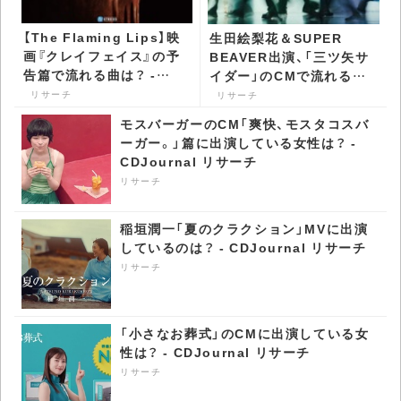
【The Flaming Lips】映
生田絵梨花＆SUPER
画『クレイフェイス』の予
BEAVER出演、「三ツ矢サ
告篇で流れる曲は？ -
イダー」のCMで流れる曲
CDJournal リサーチ
は？ - CDJournal リサー
リサーチ
リサーチ
チ
モスバーガーのCM「爽快、モスタコスバ
ーガー。」篇に出演している女性は？ -
CDJournal リサーチ
リサーチ
稲垣潤一「夏のクラクション」MVに出演
しているのは？ - CDJournal リサーチ
リサーチ
「小さなお葬式」のCMに出演している女
性は？ - CDJournal リサーチ
リサーチ