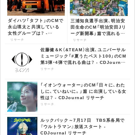
ダイハツ「タフト」のCMで
三浦知良選手出演、明治安
永山瑛太と共演している
田生命のCM「明治安田Jリ
女性グループは？ -
ーグ新開幕」篇で流れる曲
CDJournal リサーチ
は？ - CDJournal リサー
リサーチ
リサーチ
チ
佐藤健＆K（&TEAM）出演、ユニバーサル
ミュージック「#夏うたベスト100」のCM
第3弾・4弾で流れる曲は？ - CDJournal
リサーチ
リサーチ
「イオンウォーター」のCM「日々に、わた
しに、ていねいに。」篇 に出演している女
性は？ - CDJournal リサーチ
リサーチ
ルックバック～7月17日 TBS系各局で
『ウルトラマン』放送スタート -
CDJournal リサーチ