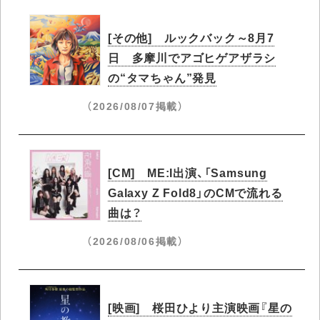
[その他] ルックバック～8月7
日 多摩川でアゴヒゲアザラシ
の“タマちゃん”発見
（2026/08/07掲載）
[CM] ME:I出演、「Samsung
Galaxy Z Fold8」のCMで流れる
曲は？
（2026/08/06掲載）
[映画] 桜田ひより主演映画『星の