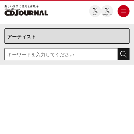
新しい⾳楽の発⾒と体験を
CDJ
オーディオ