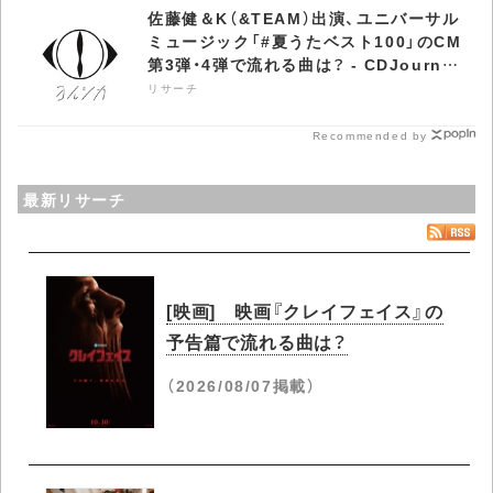
佐藤健＆K（&TEAM）出演、ユニバーサル
ミュージック「#夏うたベスト100」のCM
第3弾・4弾で流れる曲は？ - CDJournal
リサーチ
リサーチ
Recommended by
最新リサーチ
[映画] 映画『クレイフェイス』の
予告篇で流れる曲は？
（2026/08/07掲載）