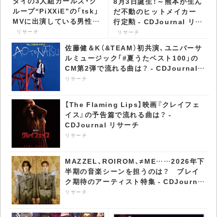
タイの3人組ガールズ・グ
8月3日誕生！～熊本が生ん
ループ“PiXXiE”の「tsk」
だ不動のヒットメイカー
MVに出演している男性
行定勲 - CDJournal リサ
は？ - CDJournal リサー
ーチ
リサーチ
リサーチ
チ
佐藤健＆K（&TEAM）初共演、ユニバーサ
ルミュージック「#夏うたベスト100」の
CM第2弾で流れる曲は？ - CDJournal
リサーチ
リサーチ
【The Flaming Lips】映画『クレイフェ
イス』の予告篇で流れる曲は？ -
CDJournal リサーチ
リサーチ
MAZZEL、ROIROM、≠ME……2026年下
半期の音楽シーンを担うのは？ ブレイ
ク期待のアーティスト特集 - CDJournal
リサーチ
リサーチ