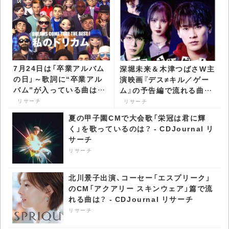
7月24日は「卒業アルバム
深堀未来＆木津つばさW主
の日」～歌詞に“卒業アル
演映画『デス≠キル／ゲー
バム”が入っている曲は？
ム』の予告編で流れる曲
- CDJournal リサーチ
は？ - CDJournal リサー
リサーチ
リサーチ
チ
夏の甲子園CMで大会歌「栄冠は君に輝
く」を歌っているのは？ - CDJournal リ
サーチ
リサーチ
北川景子出演、コーセー「エスプリーク」
のCM「アクアリー スキンウェア」篇で流
れる曲は？ - CDJournal リサーチ
リサーチ