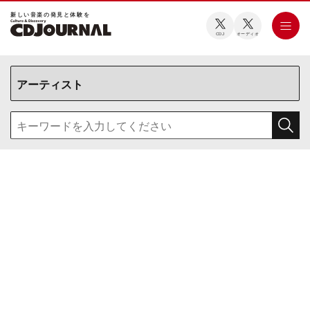
新しい⾳楽の発⾒と体験を
CDJ
オーディオ