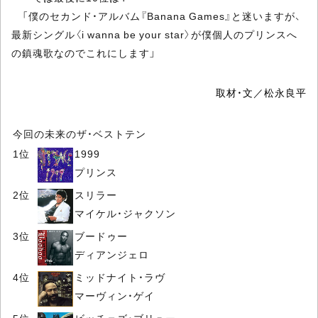
「僕のセカンド・アルバム『Banana Games』と迷いますが、
最新シングル〈i wanna be your star〉が僕個人のプリンスへ
の鎮魂歌なのでこれにします」
取材・文／松永良平
今回の未来のザ・ベストテン
1位
1999
プリンス
2位
スリラー
マイケル・ジャクソン
3位
ブードゥー
ディアンジェロ
4位
ミッドナイト・ラヴ
マーヴィン・ゲイ
5位
ビッチェズ・ブリュー