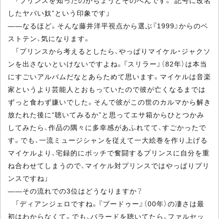
したヤバい奴”という印象です」
――なるほど。そんな藤井洋平視点から選ぶ『1999』からのベ
ストテン、気になります。
「プリンスから考えるとしたら、やっぱりマイケル・ジャクソ
ンを出さないといけないですよね。『スリラー』（82年）は本当
にすごいアルバムだなとあらためて思います。マイケルは音楽
家というより芸能人とおもっていたので彼が亡くなるまでは
ずっと食わず嫌いでした。そんで彼がこの世のカルマから解き
放たれた後に“聴いてみるか”と思ってエサ箱からひとつかみ
してみたら、作品の隅々に多幸感があふれてて、すごかったで
す。でも、一流ミュージシャンを従えて一大絵巻を作り上げる
マイケルより、宅録的にボッチで奮闘するプリンスに自分を重
ね合わせてしまうので、マイケル対プリンスではやっぱりプリ
ンスですね」
――その流れでの3位はどうなりますか？
「ディアンジェロですね。『ブードゥー』（00年）の凄さは最
初はわからなくて。でも、バラードを聴いてたら、ファルセッ