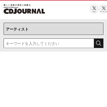
新しい⾳楽の発⾒と体験を
CDJ
オーディ