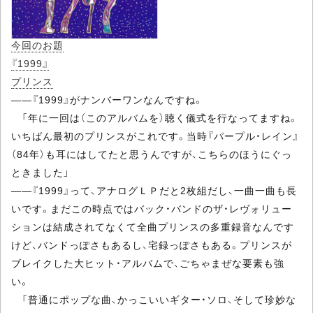
今回のお題
『1999』
プリンス
――『1999』がナンバーワンなんですね。
「年に一回は（このアルバムを）聴く儀式を行なってますね。
いちばん最初のプリンスがこれです。当時『パープル・レイン』
（84年）も耳にはしてたと思うんですが、こちらのほうにぐっ
ときました」
――『1999』って、アナログＬＰだと2枚組だし、一曲一曲も長
いです。まだこの時点ではバック・バンドのザ・レヴォリュー
ションは結成されてなくて全曲プリンスの多重録音なんです
けど、バンドっぽさもあるし、宅録っぽさもある。プリンスが
ブレイクした大ヒット・アルバムで、ごちゃまぜな要素も強
い。
「普通にポップな曲、かっこいいギター・ソロ、そして珍妙な