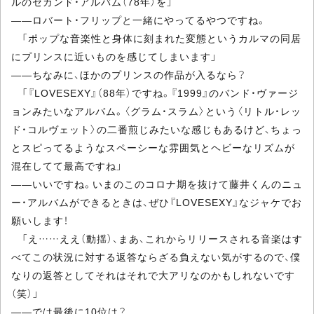
ルのセカンド・アルバム（78年）を」
――ロバート・フリップと一緒にやってるやつですね。
「ポップな音楽性と身体に刻まれた変態というカルマの同居
にプリンスに近いものを感じてしまいます」
――ちなみに、ほかのプリンスの作品が入るなら？
「『LOVESEXY』（88年）ですね。『1999』のバンド・ヴァージ
ョンみたいなアルバム。〈グラム・スラム〉という〈リトル・レッ
ド・コルヴェット〉の二番煎じみたいな感じもあるけど、ちょっ
とスピってるようなスペーシーな雰囲気とヘビーなリズムが
混在してて最高ですね」
――いいですね。いまのこのコロナ期を抜けて藤井くんのニュ
ー・アルバムができるときは、ぜひ『LOVESEXY』なジャケでお
願いします！
「え……ええ（動揺）、まあ、これからリリースされる音楽はす
べてこの状況に対する返答ならざる負えない気がするので、僕
なりの返答としてそれはそれで大アリなのかもしれないです
（笑）」
――では最後に10位は？