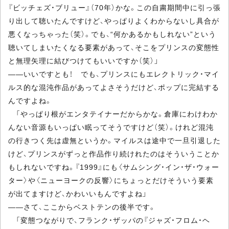
『ビッチェズ・ブリュー』（70年）かな。この自粛期間中に引っ張
り出して聴いたんですけど、やっぱりよくわからないし具合が
悪くなっちゃった（笑）。でも、“何かあるかもしれない”という
聴いてしまいたくなる要素があって、そこをプリンスの変態性
と無理矢理に結びつけてもいいですか（笑）」
――いいですとも！ でも、プリンスにもエレクトリック・マイ
ルス的な混沌作品があってよさそうだけど、ポップに完結する
んですよね。
「やっぱり根がエンタテイナーだからかな。倉庫にわけわか
んない音源もいっぱい眠ってそうですけど（笑）。けれど混沌
の行きつく先は虚無というか。マイルスは途中で一旦引退した
けど、プリンスがずっと作品作り続けれたのはそういうことか
もしれないですね。『1999』にも〈サムシング・イン・ザ・ウォー
ター〉や〈ニューヨークの反響〉にちょっとだけそういう要素
が出てますけど、かわいいもんですよね」
――さて、ここからベストテンの後半です。
「変態つながりで、フランク・ザッパの『ジャズ・フロム・ヘ