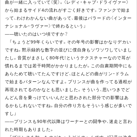
曲が一緒に入っていて（笑）。〈レディ・キャブ・ドライヴァー〉
から始まるサイド4の流れがすごく好きです。ファンクで始ま
って、わけわかんない曲があって、最後はバラードの〈インター
ナショナル・ラヴァー〉で終わるという」
――聴いたのはいつ頃ですか？
「ちょうど99年くらいです。その年号の影響はかなりデカい
ですね。黙示録的な数字の並びに僕自身もソワソワしていまし
たし。音質がまさしく80年代！というテクスチャーなので耳が
慣れるまでは若干時間がかかりましたが。この自粛期間中にも
あらためて聴いてたんですけど、ほとんどの曲がリン・ドラム
で始まるパターンなんですよ。プリンスが曲を作ってる過程が
再現されてるのかなとも思いました。そういう、思いつきでど
んどん音を乗っけていいんだと思わされた部分での影響はあ
るかもしれないですね。自分の作り方もそういう感じが多いで
すし」
――プリンスも90年代以降はワーナーとの闘争や、迷走と言わ
れた時期もありました。
「プリンスを知ったのがちょうどそのへんです。“記号に改名