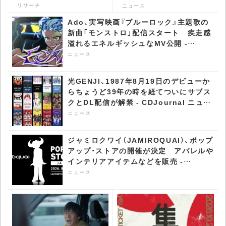
ビール」のCMで流れる曲
のアイドル歌謡 -
リサーチ
ニュース
は？ - CDJournal リサー
CDJournal ニュース
Ado、実写映画『ブルーロック』主題歌の
チ
新曲「モンストロ」配信スタート 疾走感
溢れるエネルギッシュなMV公開 -
CDJournal ニュース
ニュース
光GENJI、1987年8月19日のデビューか
らちょうど39年の時を経てついにサブス
クとDL配信が解禁 - CDJournal ニュー
ス
ニュース
ジャミロクワイ（JAMIROQUAI）、ポップ
アップ・ストアの開催が決定 アパレルや
インテリアアイテムなどを販売 -
CDJournal ニュース
ニュース