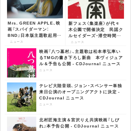
Mrs. GREEN APPLE、映
新フェス〈集楽座〉が代々
画『スパイダーマン：
木公園で開催決定 民謡ク
BND』日本版主題歌起用の
ルセイダーズ・滞空時間ら
Spotify新CM放送開始 -
第1弾出演者が発表 -
ニュース
ニュース
CDJournal ニュース
CDJournal ニュース
映画『八つ墓村』、主題歌は松本孝弘率い
るTMGの書き下ろし新曲 本ヴィジュア
ル＆予告も公開 - CDJournal ニュース
ニュース
テレビ大陸音頭、ジョン・スペンサー単独
来日公演のオープニングアクトに決定 -
CDJournal ニュース
ニュース
北村匠海主演＆宮沢りえ共演映画『しび
れ』本予告公開 - CDJournal ニュース