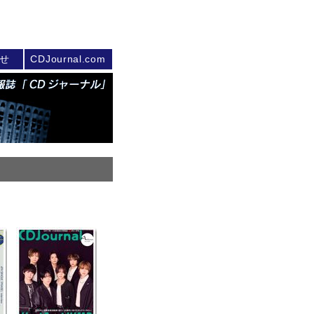
せ
CDJournal.com