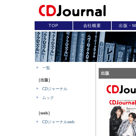
TOP
会社概要
出版・W
一覧
出版
［出版］
CDジャーナル
ムック
［web］
CDジャーナルweb