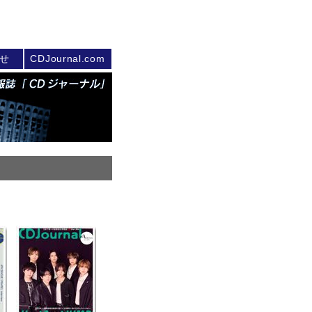
せ
CDJournal.com