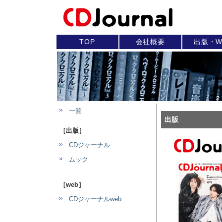
TOP
会社概要
出版・W
一覧
出版
［出版］
CDジャーナル
ムック
［web］
CDジャーナルweb