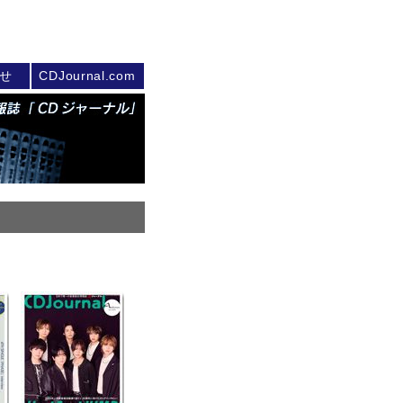
せ
CDJournal.com