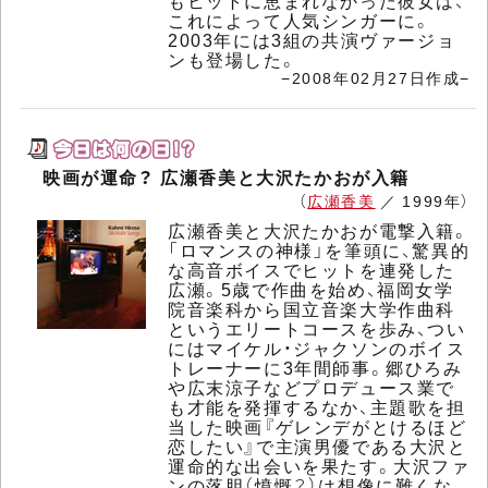
もヒットに恵まれなかった彼女は、
これによって人気シンガーに。
2003年には3組の共演ヴァージョ
ンも登場した。
−2008年02月27日作成−
映画が運命？ 広瀬香美と大沢たかおが入籍
（
広瀬香美
／ 1999年）
広瀬香美と大沢たかおが電撃入籍。
「ロマンスの神様」を筆頭に、驚異的
な高音ボイスでヒットを連発した
広瀬。5歳で作曲を始め、福岡女学
院音楽科から国立音楽大学作曲科
というエリートコースを歩み、つい
にはマイケル・ジャクソンのボイス
トレーナーに3年間師事。郷ひろみ
や広末涼子などプロデュース業で
も才能を発揮するなか、主題歌を担
当した映画『ゲレンデがとけるほど
恋したい』で主演男優である大沢と
運命的な出会いを果たす。大沢ファ
ンの落胆（憤慨？）は想像に難くな