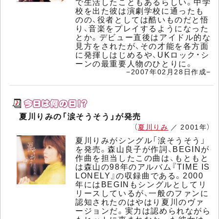
で生活したこともあるらしい。中学
校を出た彼は演劇学校に通ったも
のの、役者としては酷いものだと悟
り、音楽をプレイするようになった
とか。デビュー直後はアイドル的な
見方をされたが、その才能を各方面
に発揮しはじめるや、UKロック・シ
ーンの最重要人物のひとりに。
−2007年02月28日作成−
夏川りみの「涙そうそう」が発売
（
夏川りみ
／ 2001年）
夏川りみがシングル「涙そうそう」
を発売。森山良子が作詞、BEGINが
作曲を担当したこの曲は、もともと
は森山の98年のアルバム『TIME IS
LONELY』の収録曲である。2000
年にはBEGINもシングルとしてリ
リースしているが、一般のファンに
認知されたのはやはり夏川のヴァ
ージョンだ。実力は認められながら