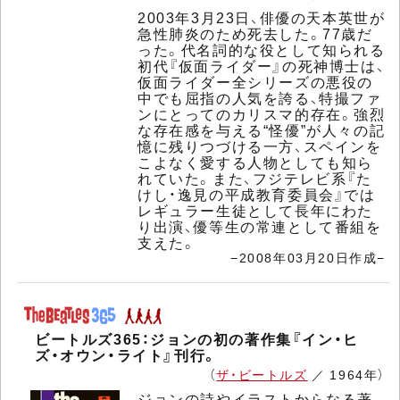
2003年3月23日、俳優の天本英世が
急性肺炎のため死去した。77歳だ
った。代名詞的な役として知られる
初代『仮面ライダー』の死神博士は、
仮面ライダー全シリーズの悪役の
中でも屈指の人気を誇る、特撮ファ
ンにとってのカリスマ的存在。強烈
な存在感を与える“怪優”が人々の記
憶に残りつづける一方、スペインを
こよなく愛する人物としても知ら
れていた。また、フジテレビ系『た
けし・逸見の平成教育委員会』では
レギュラー生徒として長年にわた
り出演、優等生の常連として番組を
支えた。
−2008年03月20日作成−
ビートルズ365：ジョンの初の著作集『イン・ヒ
ズ・オウン・ライト』刊行。
（
ザ・ビートルズ
／ 1964年）
ジョンの詩やイラストからなる著