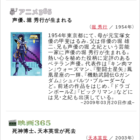
声優、堀 秀行が生まれる
（
堀 秀行
／ 1954年）
1954年東京都にて、母が元宝塚女
優の甲斐はるみ、父は俳優の堀 雄
二、兄も声優の堀 之紀という芸能
一家に声優の堀 秀行が生まれる。
熱い心を秘めた役柄に定評のある
ベテラン声優。代表作は『キン肉マ
ン』ウォーズマン、『聖闘士星矢』鳳
凰星座の一輝、『機動武闘伝Gガン
ダム』シュバルツ・ブルーダーな
ど。前述の作品をはじめ、『ドラゴ
ンボールZ』『ビックリマン』などに
は兄・之紀も出演している。
−2009年03月20日作成−
死神博士、天本英世が死去
（
天本英世
／ 2003年）