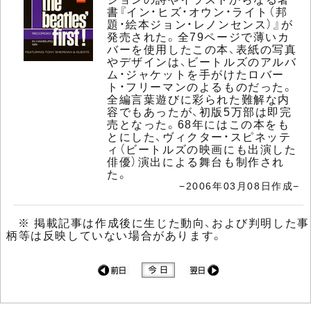
書『イン・ヒズ・オウン・ライト（邦
題・絵本ジョン・レノンセンス）』が
発売された。全79ページで薄いカ
バーを使用したこの本、表紙の写真
やデザインは、ビートルズのアルバ
ム・ジャケットを手がけたロバー
ト・フリーマンのよるものだった。
全編言葉遊びに彩られた難解な内
容でもあったが、初版5万部は即完
売となった。68年にはこの本をも
とにした、ヴィクター・スピネッテ
ィ（ビートルズの映画にも出演した
俳優）演出による舞台も制作され
た。
−2006年03月08日作成−
※ 掲載記事は作成後に生じた動向、および判明した事
柄等は反映していない場合があります。