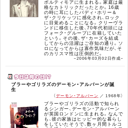
ボルティモアに生まれる。家庭は厳
格なカトリックだったとか。16歳
の時に耳にしたバディ・ホリー＆
ザ・クリケッツに感化され、ロック
に目覚めることになる。クリーヴラ
ンドに移住した後、70年代初頭には
フォーク・グループに在籍していた
という。その後、ザ・カーズを結成
してからの活躍はご存知の通り。ソ
ロになってからは寡作気味だが、そ
のカリスマ性は圧倒的だ。
−2006年03月02日作成−
ブラーやゴリラズのデーモン・アルバーンが誕
生
（
デーモン・アルバーン
／ 1968年）
ブラーやゴリラズの活動で知られ
るシンガー、デーモン・アルバーン
が英国ロンドンに生まれる。なんで
も、彼の家族はヒッピー的な暮らし
をしていたそうで、数ヶ月間トルコ