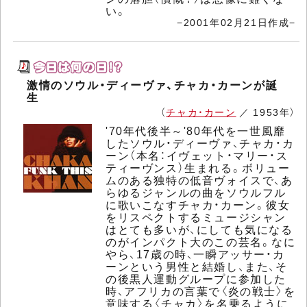
い。
−2001年02月21日作成−
激情のソウル・ディーヴァ、チャカ・カーンが誕
生
（
チャカ・カーン
／ 1953年）
'70年代後半～'80年代を一世風靡
したソウル・ディーヴァ、チャカ・カ
ーン（本名：イヴェット・マリー・ス
ティーヴンス）生まれる。ボリュー
ムのある独特の低音ヴォイスで、あ
らゆるジャンルの曲をソウルフル
に歌いこなすチャカ・カーン。彼女
をリスペクトするミュージシャン
はとても多いが、にしても気になる
のがインパクト大のこの芸名。なに
やら、17歳の時、一瞬アッサー・カ
ーンという男性と結婚し、また、そ
の後黒人運動グループに参加した
時、アフリカの言葉で〈炎の戦士〉を
意味する〈チャカ〉を名乗るように