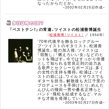
なったからだとか。
−2002年02月25日作成−
『ベストテン！』の常連、ツイストの松浦善博誕生
（
松浦善博（ツイスト）
／ 1954年）
'70年代後半を飾るロックグルー
プ・ツイストのギタリスト、松浦善
博誕生。彼の加入後、ツイストは
「宿無し」「燃えろいい女」などのヒ
ットを飛ばす。今ではすっかり俳優
として知られる世良正則の迫力あ
る歌声とセクシーなポーズは、多く
の女性の支持を獲得。松浦は、ツイ
ストの前には、ワイルドサウスでも
ギターを担当。解散後も大江千里の
プロデュースを手掛けたり、めんた
んぴんの飛田一男や桑名正博らと
バンド・飛松を結成するなど、マル
チな才能を発揮している。
−2003年02月27日作成−