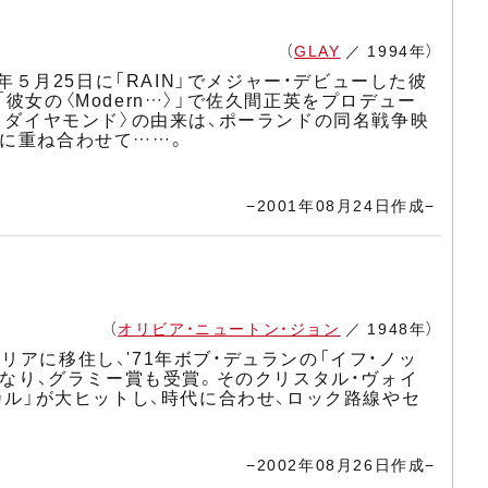
（
GLAY
／ 1994年）
年５月25日に「RAIN」でメジャー・デビューした彼
女の〈Modern…〉」で佐久間正英をプロデュー
とダイヤモンド〉の由来は、ポーランドの同名戦争映
姿に重ね合わせて……。
−2001年08月24日作成−
（
オリビア・ニュートン・ジョン
／ 1948年）
アに移住し、'71年ボブ・デュランの「イフ・ノッ
米第１位になり、グラミー賞も受賞。そのクリスタル・ヴォイ
カル」が大ヒットし、時代に合わせ、ロック路線やセ
−2002年08月26日作成−