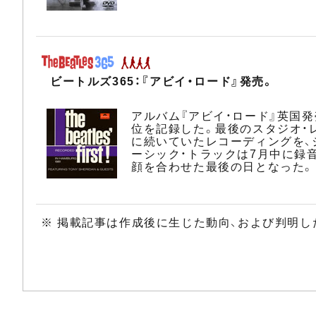
ビートルズ365：『アビイ・ロード』発売。
アルバム『アビイ・ロード』英国発売
位を記録した。最後のスタジオ・
に続いていたレコーディングを、
ーシック・トラックは7月中に録音
顔を合わせた最後の日となった。
※ 掲載記事は作成後に生じた動向、および判明し