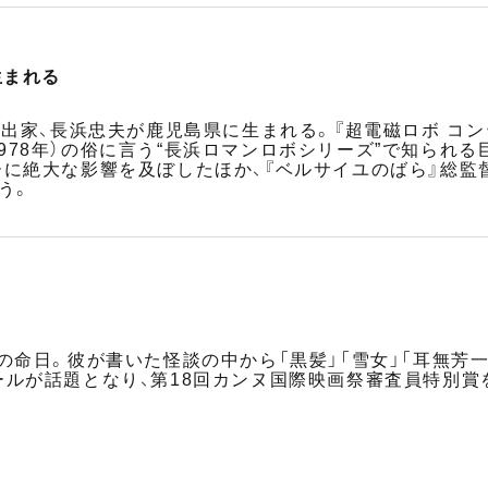
生まれる
出家、長浜忠夫が鹿児島県に生まれる。『超電磁ロボ コン・バ
』（1978年）の俗に言う“長浜ロマンロボシリーズ”で知ら
ーに絶大な影響を及ぼしたほか、『ベルサイユのばら』総監督
う。
の命日。彼が書いた怪談の中から「黒髪」「雪女」「耳無芳
ールが話題となり、第18回カンヌ国際映画祭審査員特別賞を