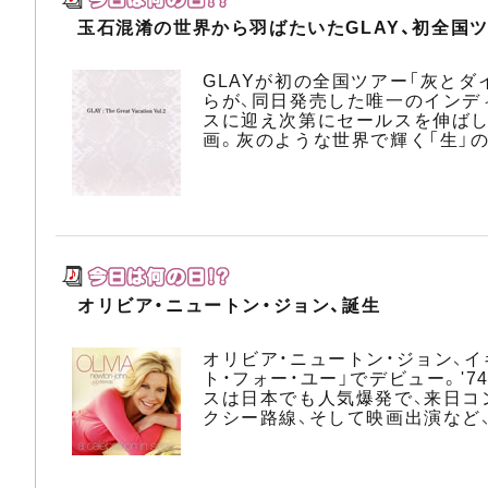
玉石混淆の世界から羽ばたいたGLAY、初全国
GLAYが初の全国ツアー「灰とダ
らが、同日発売した唯一のインディ
スに迎え次第にセールスを伸ばし
画。灰のような世界で輝く「生」
オリビア・ニュートン・ジョン、誕生
オリビア・ニュートン・ジョン、イ
ト・フォー・ユー」でデビュー。'74
スは日本でも人気爆発で、来日コン
クシー路線、そして映画出演など