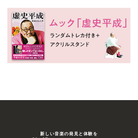
新しい⾳楽の発⾒と体験を