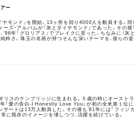
ツアー
イヤモンド」を開始。13ヶ所を回り4000人を動員する。同
ーズ・アルバムが『灰とダイヤモンド』であった。その後「彼
、'96年「グロリアス」でブレイクに至った。ちなみに〈灰
の純粋さ。珠玉の名画が持つそんな深いテーマを、彼らの
ギリスのケンブリッジに生まれる。５歳の時にオーストラリ
年「愛の告白-I Honestly Love You」が初の全
サートは13万人動員した。その後も'81年には「フィジ
、常に既存のイメージを壊しつつ、活躍を続けている。