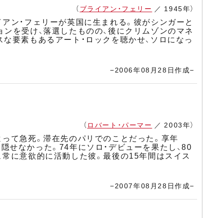
（
ブライアン・フェリー
／ 1945年）
イアン・フェリーが英国に生まれる。彼がシンガーと
ョンを受け、落選したものの、後にクリムゾンのマネ
スな要素もあるアート・ロックを聴かせ、ソロになっ
−2006年08月28日作成−
（
ロバート・パーマー
／ 2003年）
よって急死。滞在先のパリでのことだった。享年
を隠せなかった。74年にソロ・デビューを果たし、80
、常に意欲的に活動した彼。最後の15年間はスイス
−2007年08月28日作成−