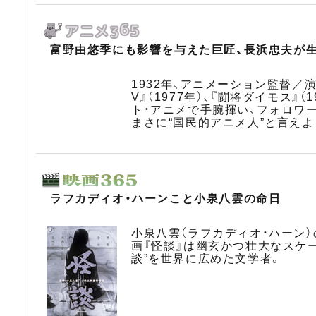
富野由悠季にも影響を与えた巨匠、長浜忠夫が
1932年、アニメーション監督／演
V』（1977年）、『闘将ダイモス
ト・アニメで手腕揮い、フォロワ
まさに“国民的アニメ人”と言えよ
ラフカディオ・ハーンこと小泉八雲の命日
小泉八雲（ラフカディオ・ハーン）
画『怪談』は幽玄かつ壮大なスケ
談”を世界に広めた文学者。