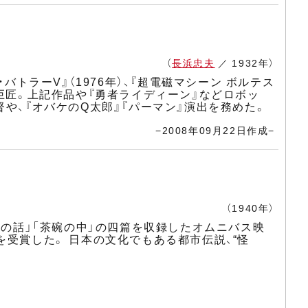
（
長浜忠夫
／ 1932年）
トラーV』（1976年）、『超電磁マシーン ボルテス
れる巨匠。上記作品や『勇者ライディーン』などロボッ
や、『オバケのQ太郎』『パーマン』演出を務めた。
−2008年09月22日作成−
（1940年）
一の話」「茶碗の中」の四篇を収録したオムニバス映
受賞した。 日本の文化でもある都市伝説、“怪