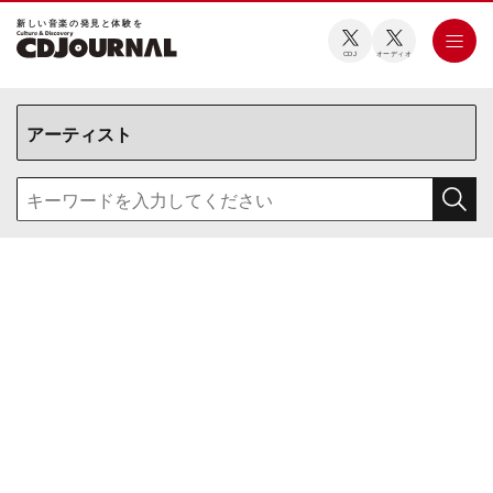
新しい⾳楽の発⾒と体験を
CDJ
オーディオ