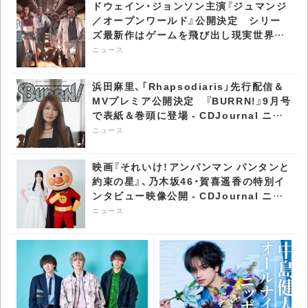
ドウェイン・ジョンソン主演『ジュマンジ
／オープンワールド』公開決定 シリー
ズ最新作はゲームを飛び出し現実世界へ
- CDJournal ニュース
ニュース
浜田麻里、「Rhapsodiaris」先行配信＆
MVプレミア公開決定 『BURRN!』9月号
で表紙＆巻頭に登場 - CDJournal ニュ
ース
ニュース
映画『それいけ！アンパンマン パンタンと
約束の星』、乃木坂46・賀喜遥香の特別イ
ンタビュー映像公開 - CDJournal ニュ
ース
ニュース