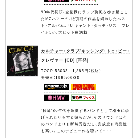
90年代初頭、全世界にラップ旋風を巻き起こし
たMCハマーの、絶頂期の作品を網羅したべス
ト・アルバム。「U キャント・タッチ・ジス」「プレ
イ」ほか、大ヒット曲満載……
カルチャー・クラブ/キッシング・トゥ・ビー・
クレヴァー [CD] [再発]
TOCP-53033 1,885円（税込）
発売日：1999/06/30
“軽薄”80年代を象徴するバンドとして槍玉に挙
げられたりもする彼らだが、そのサウンドは今
のバンドよりも断然秀逸だし、完成度も商品性
も高い。このデビュー作を聴いて……