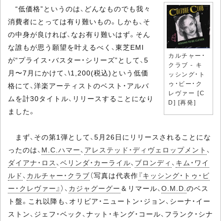
“低価格”というのは、どんなものでも我々
消費者にとっては有り難いもの。しかも、そ
の中身が良ければ、なお有り難いはず。そん
な誰もが思う願望を叶えるべく、東芝EMI
カルチャー・
が“プライス・バスター・シリーズ”として、5
クラブ - キ
月〜7月にかけて、\1,200(税込)という低価
ッシング・ト
ゥ・ビー・ク
格にて、洋楽アーティストのベスト・アルバ
レヴァー [C
ムを計30タイトル、リリースすることになり
D] [再発]
ました。
まず、その第1弾として、5月26日にリリースされることにな
ったのは、
M.C.ハマー
、
アレステッド・ディヴェロップメント
、
ダイアナ・ロス
、
ベリンダ・カーライル
、
ブロンディ
、
キム・ワイ
ルド
、
カルチャー・クラブ
（写真は代表作
『キッシング・トゥ・ビ
ー・クレヴァー』
）、
カジャグーグー
＆リマール、
O.M.D.
のベス
ト盤。これ以降も、オリビア・ニュートン・ジョン、シーナ・イー
ストン、ジェフ・ベック、ナット・キング・コール、フランク・シナ