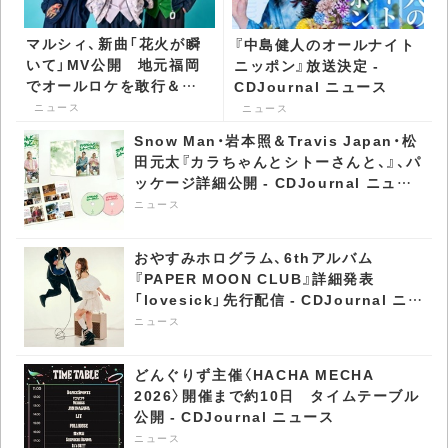
マルシィ、新曲「花火が瞬
『中島健人のオールナイト
いて」MV公開 地元福岡
ニッポン』放送決定 -
でオールロケを敢行＆福
CDJournal ニュース
岡出身・古園井寧々が出演
ニュース
ニュース
- CDJournal ニュース
Snow Man・岩本照＆Travis Japan・松
田元太『カラちゃんとシトーさんと、』、パ
ッケージ詳細公開 - CDJournal ニュー
ス
ニュース
おやすみホログラム、6thアルバム
『PAPER MOON CLUB』詳細発表
「lovesick」先行配信 - CDJournal ニュ
ース
ニュース
どんぐりず主催〈HACHA MECHA
2026〉開催まで約10日 タイムテーブル
公開 - CDJournal ニュース
ニュース