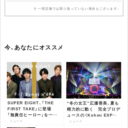
※ 一部店舗では取り扱っていない場合もございます。
今、あなたにオススメ
SUPER EIGHT、「THE
“冬の女王”広瀬香美、夏も
FIRST TAKE」に登場
精力的に動く 完全プロデ
「無責任ヒーロー」を一発
ュースの〈Kohmi EXPO
撮りパフォーマンス -
2026〉公式サイトオープ
ニュース
ニュース
CDJournal ニュース
ン - CDJournal ニュース