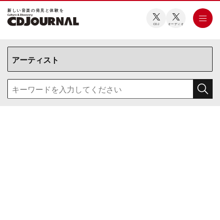
新しい⾳楽の発⾒と体験を
CDJ
オーディオ