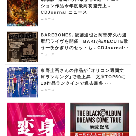
ション作品今年度最高初週売上 -
CDJournal ニュース
ニュース
BAREBONES、後藤達也と阿部芳久の還
暦記ライヴを開催 BAKIがEXECUTE歌
う一夜かぎりのセットも - CDJournal
ニュース
ニュース
東野圭吾さんの作品が「オリコン週間文
庫ランキング」で急上昇​ 文庫TOP50に
19作品ランクインで過去最多 -
CDJournal ニュース
ニュース