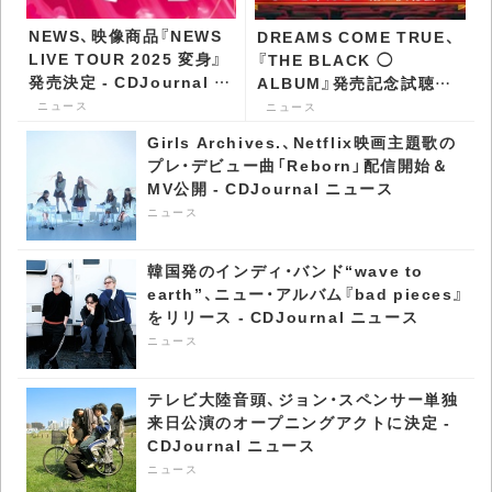
NEWS、映像商品『NEWS
DREAMS COME TRUE、
LIVE TOUR 2025 変身』
『THE BLACK ◯
発売決定 - CDJournal ニ
ALBUM』発売記念試聴会
ュース
のレポート到着 -
ニュース
ニュース
CDJournal ニュース
Girls Archives.、Netflix映画主題歌の
プレ・デビュー曲「Reborn」配信開始＆
MV公開 - CDJournal ニュース
ニュース
韓国発のインディ・バンド“wave to
earth”、ニュー・アルバム『bad pieces』
をリリース - CDJournal ニュース
ニュース
テレビ大陸音頭、ジョン・スペンサー単独
来日公演のオープニングアクトに決定 -
CDJournal ニュース
ニュース