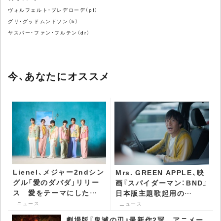
ヴォルフェルト・ブレデローデ（pf）
グリ・グッドムンドソン（b）
ヤスパー・ファン・フルテン（dr）
今、あなたにオススメ
Lienel、メジャー2ndシン
Mrs. GREEN APPLE、映
グル「愛のダバダ」リリー
画『スパイダーマン：BND』
ス 愛をテーマにした情
日本版主題歌起用の
熱のアイドル歌謡 -
Spotify新CM放送開始 -
ニュース
ニュース
CDJournal ニュース
CDJournal ニュース
劇場版『鬼滅の刃』最新作2冠 アニメー