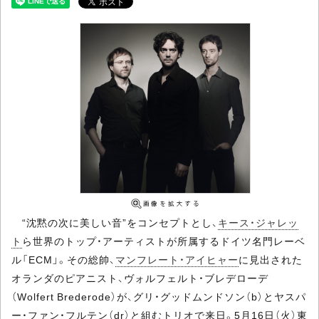
“沈黙の次に美しい音”をコンセプトとし、
キース・ジャレッ
ト
ら世界のトップ・アーティストが所属するドイツ名門レーベ
ル「ECM」。その総帥、
マンフレート・アイヒャー
に見出された
オランダのピアニスト、ヴォルフェルト・ブレデローデ
（Wolfert Brederode）が、グリ・グッドムンドソン（b）とヤスパ
ー・ファン・フルテン（dr）と組むトリオで来日。5月16日（火）東