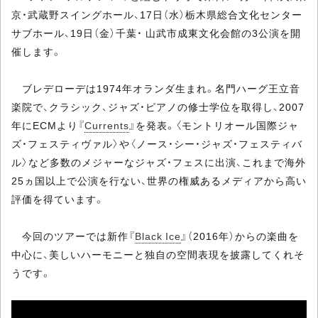
京・武蔵野スイングホール、17日（水）栃木県総合文化センター
サブホール、19日（金）千葉・ 山武市成東文化会館の3公演を開
催します。
ブレデローデは1974年オランダ生まれ。名門ハーグ王立音
楽院で、クラシック、ジャズ・ピアノの修士学位を取得し、2007
年にECMより『
Currents
』を発表。〈モントリオール国際ジャ
ズ・フェスティヴァル〉や〈ノース・シー・ジャズ・フェスティバ
ル〉など多数のメジャーなジャズ・フェスに出演、これまで海外
25ヵ国以上で公演を行ない、世界の権威あるメディアから高い
評価を得ています。
今回のツアーでは新作『
Black Ice
』（2016年）からの楽曲を
中心に、美しいハーモニーと独自の空間表現を披露してくれそ
うです。