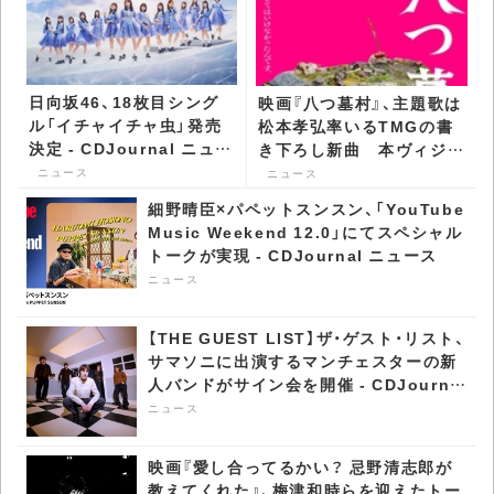
日向坂46、18枚目シング
映画『八つ墓村』、主題歌は
ル「イチャイチャ虫」発売
松本孝弘率いるTMGの書
決定 - CDJournal ニュー
き下ろし新曲 本ヴィジュ
ス
アル＆予告も公開 -
ニュース
ニュース
CDJournal ニュース
細野晴臣×パペットスンスン、「YouTube
Music Weekend 12.0」にてスペシャル
トークが実現 - CDJournal ニュース
ニュース
【THE GUEST LIST】ザ・ゲスト・リスト、
サマソニに出演するマンチェスターの新
人バンドがサイン会を開催 - CDJournal
ニュース
ニュース
映画『愛し合ってるかい？ 忌野清志郎が
教えてくれた』、梅津和時らを迎えたトー