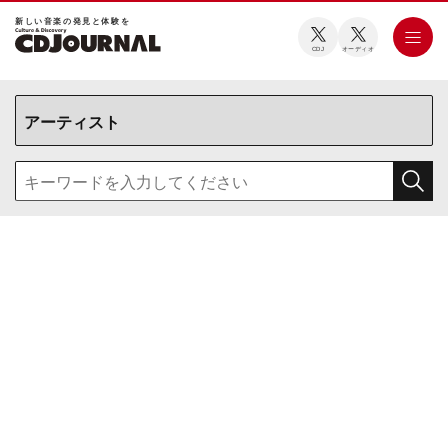
新しい⾳楽の発⾒と体験を
CDJ
オーディオ