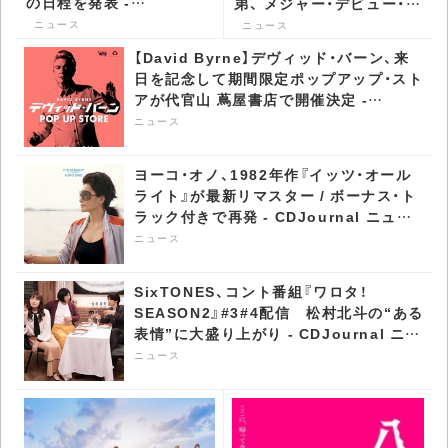
の日程を発表 -
弟、 メジャー・デビュー・イ
CDJournal ニュース
ベントで間奏第三形態ダン
ニュース
ニュース
スを披露 - CDJournal ニ
【David Byrne】デヴィッド・バーン、来
ュース
日を記念して期間限定ポップアップ・スト
アが代官山 蔦屋書店で開催決定 -
CDJournal ニュース
ニュース
ヨーコ・オノ、1982年作『イッツ・オール
ライト』が最新リマスター / ボーナス・ト
ラック付きで再発 - CDJournal ニュー
ス
ニュース
SixTONES、コント番組『ワロタ！
SEASON2』#3#4配信 松村北斗の“ある
表情”に大盛り上がり - CDJournal ニュ
ース
ニュース