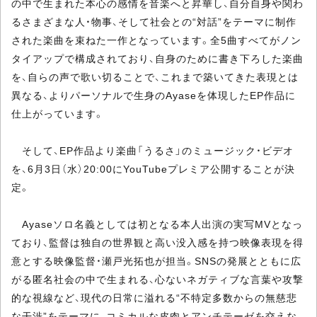
の中で生まれた本心の感情を音楽へと昇華し、自分自身や関わ
るさまざまな人・物事、そして社会との“対話”をテーマに制作
された楽曲を束ねた一作となっています。全5曲すべてがノン
タイアップで構成されており、自身のために書き下ろした楽曲
を、自らの声で歌い切ることで、これまで築いてきた表現とは
異なる、よりパーソナルで生身のAyaseを体現したEP作品に
仕上がっています。
そして、EP作品より楽曲「うるさ」のミュージック・ビデオ
を、6月3日（水）20:00にYouTubeプレミア公開することが決
定。
Ayaseソロ名義としては初となる本人出演の実写MVとなっ
ており、監督は独自の世界観と高い没入感を持つ映像表現を得
意とする映像監督・瀬戸光拓也が担当。SNSの発展とともに広
がる匿名社会の中で生まれる、心ないネガティブな言葉や攻撃
的な視線など、現代の日常に溢れる“不特定多数からの無慈悲
な干渉”をテーマに、コミカルな皮肉とアンチテーゼを交えな