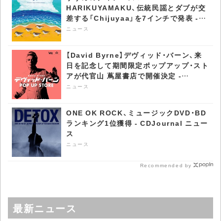
HARIKUYAMAKU、伝統民謡とダブが交
差する「Chijuyaa」を7インチで発表 -
CDJournal ニュース
ニュース
【David Byrne】デヴィッド・バーン、来
日を記念して期間限定ポップアップ・スト
アが代官山 蔦屋書店で開催決定 -
CDJournal ニュース
ニュース
ONE OK ROCK、ミュージックDVD・BD
ランキング1位獲得 - CDJournal ニュー
ス
ニュース
Recommended by
最新ニュース