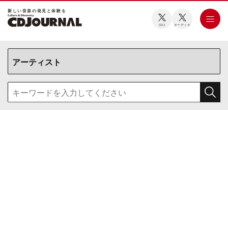
新しい⾳楽の発⾒と体験を
CDJ
オーディオ