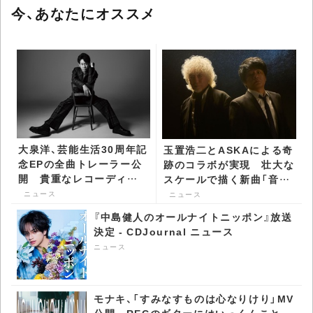
今、あなたにオススメ
大泉洋、芸能生活30周年記
玉置浩二とASKAによる奇
念EPの全曲トレーラー公
跡のコラボが実現 壮大な
開 貴重なレコーディン
スケールで描く新曲「音銀
グ映像も一部公開 -
河」リリース決定 -
ニュース
ニュース
CDJournal ニュース
CDJournal ニュース
『中島健人のオールナイトニッポン』放送
決定 - CDJournal ニュース
ニュース
モナキ、「すみなすものは心なりけり」MV