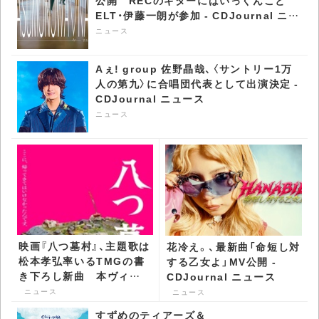
公開 RECのギターにはいっくんこと
ELT・伊藤一朗が参加 - CDJournal ニュ
ース
ニュース
Aぇ! group 佐野晶哉、〈サントリー1万
人の第九〉に合唱団代表として出演決定 -
CDJournal ニュース
ニュース
映画『八つ墓村』、主題歌は
花冷え。、最新曲「命短し対
松本孝弘率いるTMGの書
する乙女よ」MV公開 -
き下ろし新曲 本ヴィジ
CDJournal ニュース
ュアル＆予告も公開 -
ニュース
ニュース
CDJournal ニュース
すずめのティアーズ＆