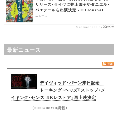
リリース・ライヴに井上園子やダニエル・
バエデールら出演決定 - CDJournal ニ
ュース
ニュース
Recommended by
最新ニュース
デイヴィッド・バーン来日記念
トーキング・ヘッズ『ストップ・メ
イキング・センス ４Kレストア』再上映決定
（2026/08/10掲載）