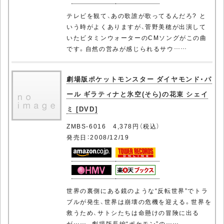
テレビを観て、あの歌誰が歌ってるんだろ? と
いう時がよくありますが、菅野美穂が出演して
いたビタミンウォーターのCMソングがこの曲
です。自然の営みが感じられるサウ……
劇場版ポケットモンスター ダイヤモンド・パ
ール ギラティナと氷空(そら)の花束 シェイ
ミ [DVD]
ZMBS-6016 4,378円（税込）
発売日：2008/12/19
世界の裏側にある鏡のような“反転世界”でトラ
ブルが発生、世界は崩壊の危機を迎える。世界を
救うため、サトシたちは命懸けの冒険に出る
が……。劇場版長編“ポケモン”の……