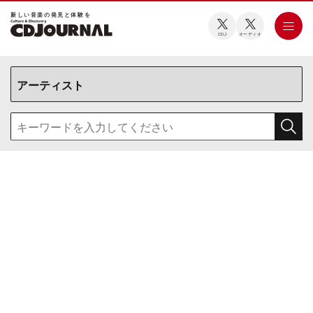
新しい⾳楽の発⾒と体験を
CDJ
オーディオ