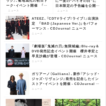
ック』、菊地成孔の初日ト
に一度の“バイオの日”に
ーク・イベント開催 「こ
日本限定の予告編を公開 -
の作品は、DJプレイに近
CDJournal ニュース
ニュース
ニュース
い」 - CDJournal ニュー
ATEEZ、『CDTVライブ！ライブ！』出演決
ス
定 「BAD (Japanese Ver.)」をパフォ
ーマンス - CDJournal ニュース
ニュース
『劇場版「鬼滅の刃」無限城編』Blu-ray＆
DVD発売記念イベント開催 櫻井孝宏と
早見沙織が登壇 - CDJournal ニュース
ニュース
ガリアーノ（Galliano）、新作『アシッド・
ジャズ・リヴェンジ』発売を記念したイン
ストア・イベントを開催 - CDJournal ニ
ュース
ニュース