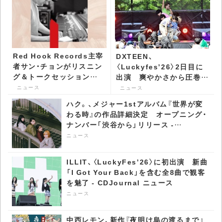
Red Hook Records主宰
DXTEEN、
者サン・チョンがリスニン
〈Luckyfes’26〉2日目に
グ＆トークセッションを
出演 爽やかさから圧巻の
山梨で開催 - CDJournal
パフォーマンスまで7曲を
ニュース
ニュース
ニュース
披露 - CDJournal ニュー
ハク。、メジャー1stアルバム『世界が変
ス
わる時』の作品詳細決定 オープニング・
ナンバー「渋谷から」リリース -
CDJournal ニュース
ニュース
ILLIT、〈LuckyFes’26〉に初出演 新曲
「I Got Your Back」を含む全8曲で観客
を魅了 - CDJournal ニュース
ニュース
中西レモン、新作『夜明け烏の渡るまで』