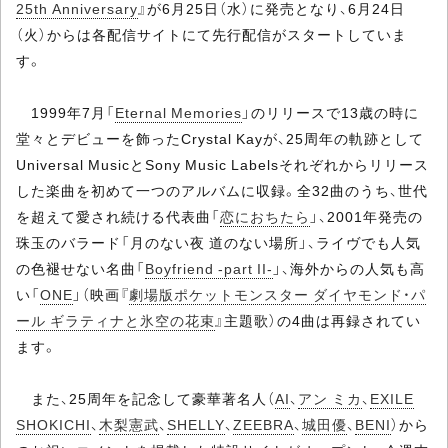
25th Anniversary
』が6月25日（水）に発売となり、6月24日
（火）からは各配信サイトにて先行配信がスタートしていま
す。
1999年7月「
Eternal Memories
」のリリースで13歳の時に
堂々とデビューを飾ったCrystal Kayが、25周年の軌跡として
Universal MusicとSony Music Labelsそれぞれからリリース
した楽曲を初めて一つのアルバムに収録。全32曲のうち、世代
を超えて愛され続ける代表曲「
恋におちたら
」、2001年発売の
珠玉のバラード「月のない夜 道のない場所」、ライヴでも人気
の色褪せない名曲「
Boyfriend -part II-
」、海外からの人気も高
い「
ONE
」（映画『
劇場版ポケットモンスター ダイヤモンド・パ
ール ギラティナと氷空の花束
』主題歌）の4曲は再録されてい
ます。
また、25周年を記念して豪華著名人（
AI
、
アン ミカ
、
EXILE
SHOKICHI
、
木梨憲武
、
SHELLY
、
ZEEBRA
、
城田優
、
BENI
）から