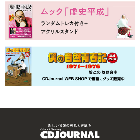
新しい⾳楽の発⾒と体験を