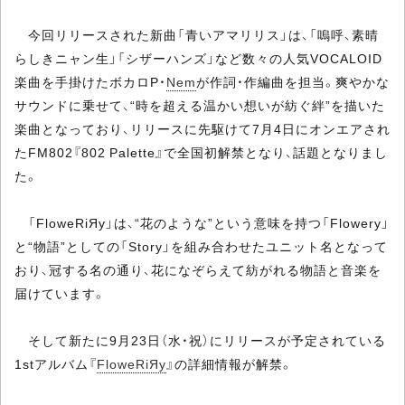
今回リリースされた新曲「青いアマリリス」は、「嗚呼、素晴
らしきニャン生」「シザーハンズ」など数々の人気VOCALOID
楽曲を手掛けたボカロP・
Nem
が作詞・作編曲を担当。爽やかな
サウンドに乗せて、“時を超える温かい想いが紡ぐ絆”を描いた
楽曲となっており、リリースに先駆けて7月4日にオンエアされ
たFM802『802 Palette』で全国初解禁となり、話題となりまし
た。
「FloweRiЯy」は、“花のような”という意味を持つ「Flowery」
と“物語”としての「Story」を組み合わせたユニット名となって
おり、冠する名の通り、花になぞらえて紡がれる物語と音楽を
届けています。
そして新たに9月23日（水・祝）にリリースが予定されている
1stアルバム『
FloweRiЯy
』の詳細情報が解禁。