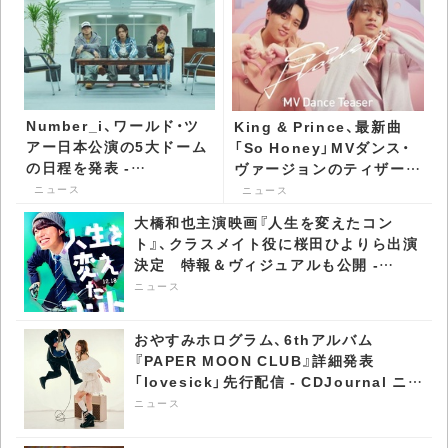
Number_i、ワールド・ツ
King & Prince、最新曲
アー日本公演の5大ドーム
「So Honey」MVダンス・
の日程を発表 -
ヴァージョンのティザー映
CDJournal ニュース
像公開 - CDJournal ニュ
ニュース
ニュース
ース
大橋和也主演映画『人生を変えたコン
ト』、クラスメイト役に桜田ひよりら出演
決定 特報＆ヴィジュアルも公開 -
CDJournal ニュース
ニュース
おやすみホログラム、6thアルバム
『PAPER MOON CLUB』詳細発表
「lovesick」先行配信 - CDJournal ニュ
ース
ニュース