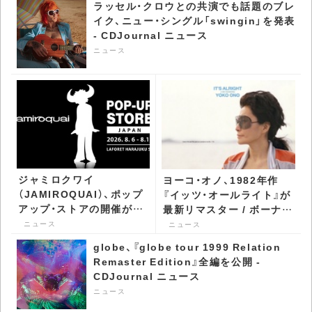
ラッセル・クロウとの共演でも話題のブレ
イク、ニュー・シングル「swingin」を発表
- CDJournal ニュース
ニュース
ジャミロクワイ
ヨーコ・オノ、1982年作
（JAMIROQUAI）、ポップ
『イッツ・オールライト』が
アップ・ストアの開催が決
最新リマスター / ボーナ
定 アパレルやインテリ
ス・トラック付きで再発 -
ニュース
ニュース
アアイテムなどを販売 -
CDJournal ニュース
globe、『globe tour 1999 Relation
CDJournal ニュース
Remaster Edition』全編を公開 -
CDJournal ニュース
ニュース