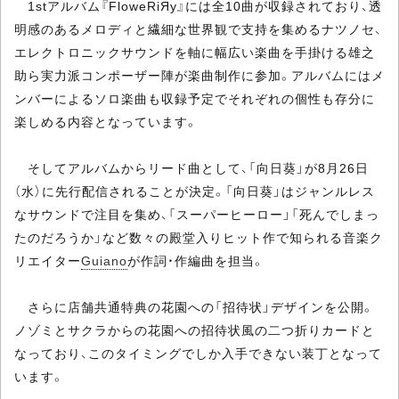
1stアルバム『FloweRiЯy』には全10曲が収録されており、透
明感のあるメロディと繊細な世界観で支持を集めるナツノセ、
エレクトロニックサウンドを軸に幅広い楽曲を手掛ける雄之
助ら実力派コンポーザー陣が楽曲制作に参加。アルバムにはメ
ンバーによるソロ楽曲も収録予定でそれぞれの個性も存分に
楽しめる内容となっています。
そしてアルバムからリード曲として、「向日葵」が8月26日
（水）に先行配信されることが決定。「向日葵」はジャンルレス
なサウンドで注目を集め、「スーパーヒーロー」「死んでしまっ
たのだろうか」など数々の殿堂入りヒット作で知られる音楽ク
リエイター
Guiano
が作詞・作編曲を担当。
さらに店舗共通特典の花園への「招待状」デザインを公開。
ノゾミとサクラからの花園への招待状風の二つ折りカードと
なっており、このタイミングでしか入手できない装丁となって
います。