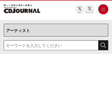
新しい⾳楽の発⾒と体験を
CDJ
オーディオ