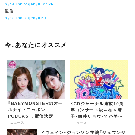
hyde.lnk.to/jekyll_cdPR
配信
hyde.lnk.to/jekyllPR
今、あなたにオススメ
『BABYMONSTERのオー
〈CDジャーナル連載10周
ルナイトニッポン
年コンサート秋～柚木麻
PODCAST』配信決定
子・朝井リョウ・でか美ち
RUKAとASAが担当 -
ゃん 書籍化記念スッペシ
ニュース
ニュース
CDJournal ニュース
ャル～〉開催 -
ドウェイン・ジョンソン主演『ジュマンジ
CDJournal ニュース