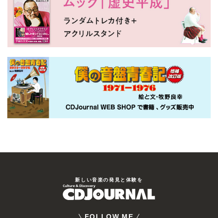
新しい⾳楽の発⾒と体験を
FOLLOW ME