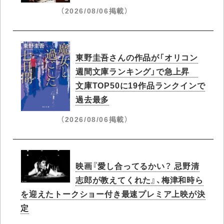
（2026/08/06掲載）
東野圭吾さんの作品が「オリコン
週間文庫ランキング」で急上昇​
文庫TOP50に19作品ランクインで
過去最多
（2026/08/06掲載）
映画『愛し合ってるかい？ 忌野清
志郎が教えてくれた』、梅津和時ら
を迎えたトークショー付き最速プレミア上映が決
定