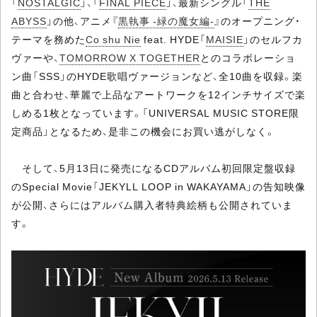
「
NOSTALGIC
」、「
FINAL PIECE
」、最新シングル「
THE
ABYSS
」の他、アニメ『
黒執事 -緑の魔女編-
』のオープニング・
テーマを務めた
Co shu Nie
feat. HYDE「
MAISIE
」のセルフカ
ヴァーや、
TOMORROW X TOGETHER
とのコラボレーショ
ン曲「SSS」のHYDE歌唱ヴァージョンなど、全10曲を収録。楽
曲と合わせ、華麗で上品なアートワークを12インチサイズで楽
しめる1枚となっています。「UNIVERSAL MUSIC STORE限
定商品」となるため、是非この機会にお買い逃がしなく。
そして、5月13日に発売になるCDアルバム初回限定盤収録
のSpecial Movie「JEKYLL LOOP in WAKAYAMA」の告知映像
が公開、さらにはアルバム購入者特典絵柄も公開されていま
す。