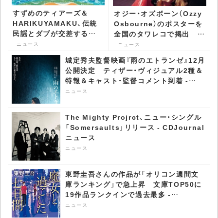
すずめのティアーズ＆
オジー・オズボーン（Ozzy
HARIKUYAMAKU、伝統
Osbourne）のポスターを
民謡とダブが交差する
全国のタワレコで掲出 ハ
「Chijuyaa」を7インチで
ードロック／ヘヴィ・メタ
ニュース
ニュース
発表 - CDJournal ニュー
ルの魅力を伝える新企画始
城定秀夫監督映画『雨のエトランゼ』12月
ス
動 - CDJournal ニュース
公開決定 ティザー・ヴィジュアル2種＆
特報＆キャスト・監督コメント到着 -
CDJournal ニュース
ニュース
The Mighty Projrct、ニュー・シングル
「Somersaults」リリース - CDJournal
ニュース
ニュース
東野圭吾さんの作品が「オリコン週間文
庫ランキング」で急上昇​ 文庫TOP50に
19作品ランクインで過去最多 -
CDJournal ニュース
ニュース