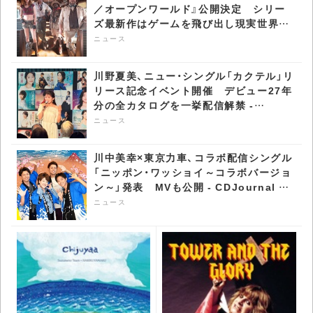
／オープンワールド』公開決定 シリー
ズ最新作はゲームを飛び出し現実世界へ
- CDJournal ニュース
ニュース
川野夏美、ニュー・シングル「カクテル」リ
リース記念イベント開催 デビュー27年
分の全カタログを一挙配信解禁 -
CDJournal ニュース
ニュース
川中美幸×東京力車、コラボ配信シングル
「ニッポン・ワッショイ～コラボバージョ
ン～」発表 MVも公開 - CDJournal ニ
ュース
ニュース