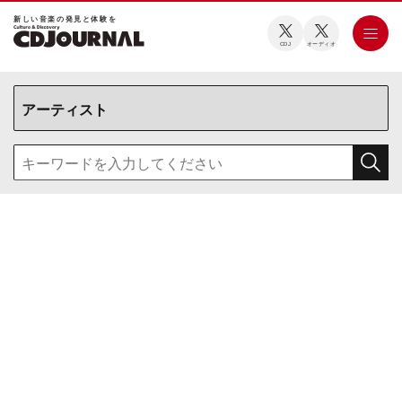
新しい⾳楽の発⾒と体験を
CDJ
オーディオ