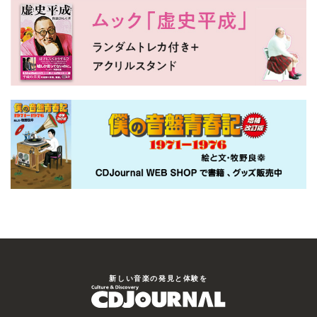
新しい⾳楽の発⾒と体験を