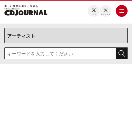
新しい⾳楽の発⾒と体験を
CDJ
オーディオ