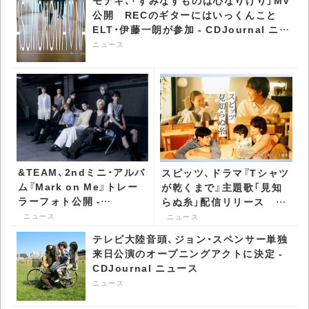
モナキ、「すみなすものは心なりけり」MV
公開 RECのギターにはいっくんこと
ELT・伊藤一朗が参加 - CDJournal ニュ
ース
ニュース
&TEAM、2ndミニ・アルバ
スピッツ、ドラマ『Tシャツ
ム『Mark on Me』トレー
が乾くまで』主題歌「見知
ラーフォト公開 -
らぬ糸」配信リリース ド
CDJournal ニュース
ラマとのSPコラボ・ムービ
ニュース
ニュース
ー公開 - CDJournal ニュ
テレビ大陸音頭、ジョン・スペンサー単独
ース
来日公演のオープニングアクトに決定 -
CDJournal ニュース
ニュース