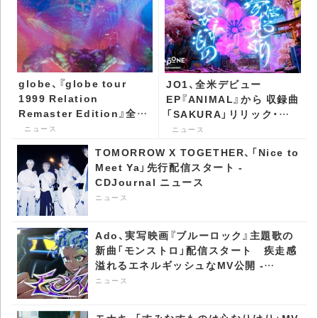
globe、『globe tour
JO1、全米デビュー
1999 Relation
EP『ANIMAL』から 収録曲
Remaster Edition』全編
「SAKURA」リリック・ビ
を公開 - CDJournal ニュ
デオ公開 - CDJournal ニ
ニュース
ニュース
ース
ュース
TOMORROW X TOGETHER、「Nice to
Meet Ya」先行配信スタート -
CDJournal ニュース
ニュース
Ado、実写映画『ブルーロック』主題歌の
新曲「モンストロ」配信スタート 疾走感
溢れるエネルギッシュなMV公開 -
CDJournal ニュース
ニュース