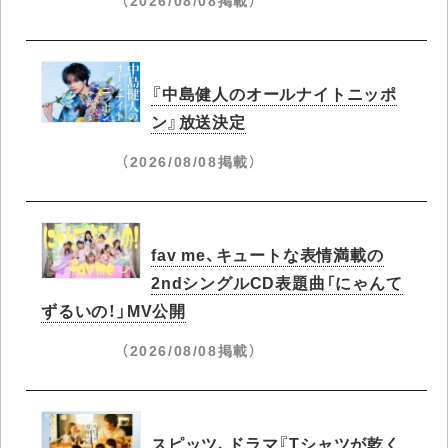
『中島健人のオールナイトニッポ
ン』放送決定
（2026/08/08掲載）
fav me、キュートな表情満載の
2ndシングルCD表題曲「にゃんて
ずるいの！」MV公開
（2026/08/08掲載）
スピッツ、ドラマ『Tシャツが乾く