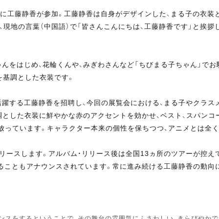
表に工藤静香が参加。工藤静香は自身がデザインした、まる子の衣装
、現地の言葉（中国語）で「皆さんこんにちは、工藤静香です」と挨拶
んをはじめ、花輪くんや、みぎわさんなど「ちびまる子ちゃん」でお
を基調とした衣装です。
活躍する工藤静香を招聘し、今回の展覧会における、まる子やクラス
基調とした衣装に鮮やかな赤のアクセントを効かせ、ベスト、スパンコ
放っています。キャラクター本来の個性を保ちつつ、アニメとは全
リースします。アルバム・リリース後は全国13ヵ所のツアーが控えており
IPEI〉が開催されることもアナウンスされています。常に進み続ける工藤静香
ンスをするということで、その舞台の雰囲気にふさわしい、きらびやかで