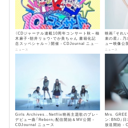
〈CDジャーナル連載10周年コンサート秋～柚
映画『それい
木麻子・朝井リョウ・でか美ちゃん 書籍化記
束の星』、乃
念スッペシャル～〉開催 - CDJournal ニュー
ュー映像公開 
ス
ニュース
ニュース
Girls Archives.、Netflix映画主題歌のプレ・
Mrs. GR
デビュー曲「Reborn」配信開始＆MV公開 -
ン：BND』日
CDJournal ニュース
放送開始 - C