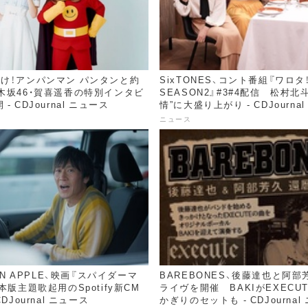
け！アンパンマン パンタンと約
SixTONES、コント番組『ワロタ
木坂46・賀喜遥香の特別インタビ
SEASON2』#3#4配信 松村北
- CDJournal ニュース
情”に大盛り上がり - CDJourna
ニュース
EEN APPLE、映画『スパイダーマ
BAREBONES、後藤達也と阿
本版主題歌起用のSpotify新CM
ライヴを開催 BAKIがEXECU
DJournal ニュース
かぎりのセットも - CDJournal