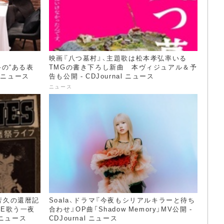
！
映画『八つ墓村』、主題歌は松本孝弘率いる
斗の“ある表
TMGの書き下ろし新曲 本ヴィジュアル＆予
l ニュース
告も公開 - CDJournal ニュース
ニュース
部芳久の還暦記
Soala、ドラマ『今夜もシリアルキラーと待ち
TE歌う一夜
合わせ』OP曲「Shadow Memory」MV公開 -
 ニュース
CDJournal ニュース