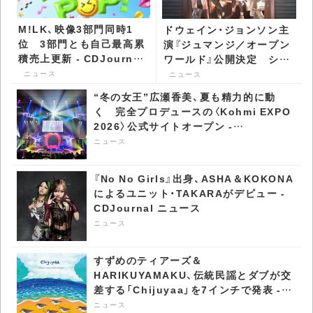
M!LK、映像3部門同時1
ドウェイン・ジョンソン主
位 3部門とも自己最高累
演『ジュマンジ／オープン
積売上更新 - CDJournal
ワールド』公開決定 シリ
ニュース
ーズ最新作はゲームを飛び
ニュース
ニュース
出し現実世界へ -
“冬の女王”広瀬香美、夏も精力的に動
CDJournal ニュース
く 完全プロデュースの〈Kohmi EXPO
2026〉公式サイトオープン -
CDJournal ニュース
ニュース
『No No Girls』出身、ASHA＆KOKONA
によるユニット・TAKARAがデビュー -
CDJournal ニュース
ニュース
すずめのティアーズ＆
HARIKUYAMAKU、伝統民謡とダブが交
差する「Chijuyaa」を7インチで発表 -
CDJournal ニュース
ニュース