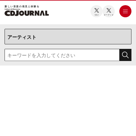
新しい⾳楽の発⾒と体験を
CDJ
オーディオ