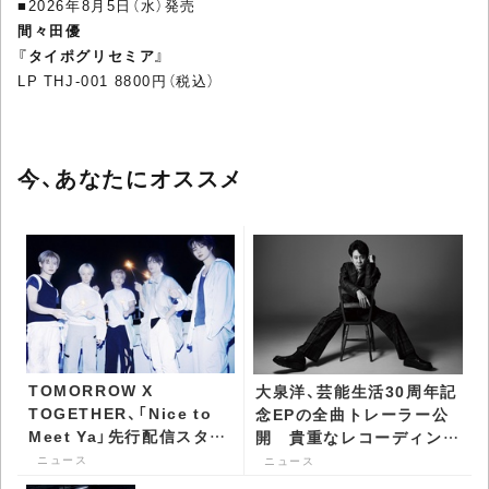
■2026年8月5日（水）発売
間々田優
『タイポグリセミア』
LP THJ-001 8800円（税込）
今、あなたにオススメ
TOMORROW X
大泉洋、芸能生活30周年記
TOGETHER、「Nice to
念EPの全曲トレーラー公
Meet Ya」先行配信スター
開 貴重なレコーディング
ト - CDJournal ニュース
映像も一部公開 -
ニュース
ニュース
CDJournal ニュース