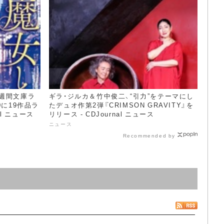
週間文庫ラ
ギラ・ジルカ＆竹中俊二、“引力”をテーマにし
0に19作品ラ
たデュオ作第2弾『CRIMSON GRAVITY』を
al ニュース
リリース - CDJournal ニュース
ニュース
Recommended by