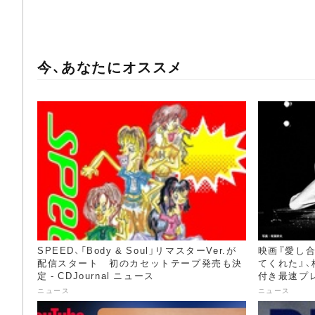
今、あなたにオススメ
SPEED、「Body & Soul」リマスターVer.が
映画『愛し
配信スタート 初のカセットテープ発売も決
てくれた』
定 - CDJournal ニュース
付き最速プレミ
ニュース
ニュース
ニュース