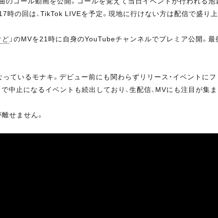
曲のコール動画を公開。コールを覚えて当日イベントが行われる池
時の回は、TikTok LIVEを予定。現地に行けない方は配信で盛り
けど
」のMVを21時に自身のYouTubeチャンネルでプレミア公開。
題となっているモナキ。デビュー前にも関わらずリリース・イベントに
で中止になるイベントも続出しており、生配信、MVにも注目が集ま
離せません。