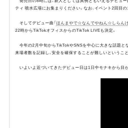
発売日の8時には、新人としては異例ともいえるデビュー
ティ 噴水広場にお集まりください。なお、イベント2回目の17
そしてデビュー曲「
ほんまやで☆なんでやねん☆しらん
22時からTikTokオフィスからのTikTok LIVEも決定。
今年の2月中旬からTikTokやSNSを中心に大きな話
来場者数を記録し、安全を確保することが難しいということ
いよいよ近づいてきたデビュー日は1日中モナキから目が