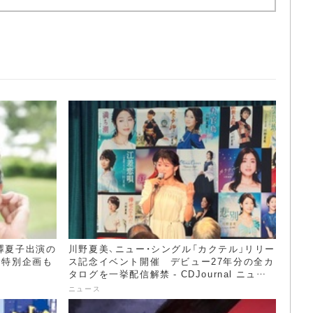
、横澤夏子出演の
川野夏美、ニュー・シングル「カクテル」リリー
念特別企画も
ス記念イベント開催 デビュー27年分の全カ
タログを一挙配信解禁 - CDJournal ニュー
ス
ニュース