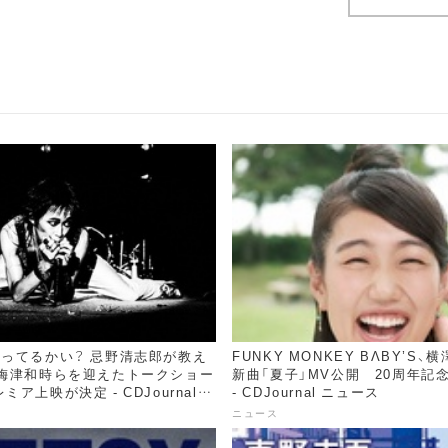
合ってるかい？ 忌野清志郎が教え
FUNKY MONKEY BΛBY’S
、梅津和時らを迎えたトークショー
新曲「夏子」MV公開 20周年記
ア上映が決定 - CDJournal
- CDJournal ニュース
ニュース