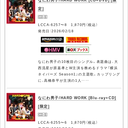
定]
LCCA-6257〜8 1,870円（税込）
発売日：2026/02/18
なにわ男子の10枚目のシングル。表題曲は、大
西流星が原嘉孝とW主演を務めるドラマ『横浜
ネイバーズ Season1』の主題歌。カップリング
に、高橋恭平が主演の1人……
なにわ男子/HARD WORK [Blu-ray+CD]
[限定]
LCCA-6255〜6 1,870円（税込）