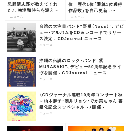
忌野清志郎が教えてくれ
位 歴代1位「通算1位獲得
た』、梅津和時らを迎えた
作品数」を自己更新 -
トークショー付き最速プ
CDJournal ニュース
ニュース
ニュース
レミア上映が決定 -
台湾の大注目バンド“野巢（Nosu）”、デビ
CDJournal ニュース
ュー・アルバムをCD＆レコードでリリー
ス決定 - CDJournal ニュース
ニュース
沖縄の伝説のロック・バンド“紫
MURASAKI”、デビュー50周年記念ライ
ヴを開催 - CDJournal ニュース
ニュース
〈CDジャーナル連載10周年コンサート秋
～柚木麻子・朝井リョウ・でか美ちゃん 書
籍化記念スッペシャル～〉開催 -
CDJournal ニュース
ニュース