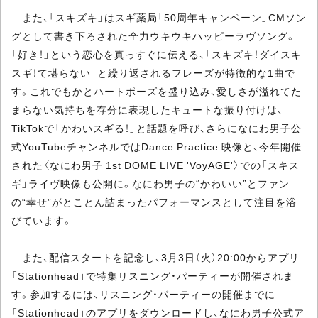
また、「スキズキ」はスギ薬局「50周年キャンペーン」CMソン
グとして書き下ろされた全力ウキウキハッピーラヴソング。
「好き！」という恋心を真っすぐに伝える、「スキズキ！ダイスキ
スギ！て堪らない」と繰り返されるフレーズが特徴的な1曲で
す。これでもかとハートポーズを盛り込み、愛しさが溢れてた
まらない気持ちを存分に表現したキュートな振り付けは、
TikTokで「かわいスギる！」と話題を呼び、さらになにわ男子公
式YouTubeチャンネルではDance Practice 映像と、今年開催
された〈なにわ男子 1st DOME LIVE 'VoyAGE'〉での「スキス
ギ」ライヴ映像も公開に。なにわ男子の“かわいい”とファン
の“幸せ”がとことん詰まったパフォーマンスとして注目を浴
びています。
また、配信スタートを記念し、3月3日（火）20:00からアプリ
「Stationhead」で特集リスニング・パーティーが開催されま
す。参加するには、リスニング・パーティーの開催までに
「Stationhead」のアプリをダウンロードし、なにわ男子公式ア