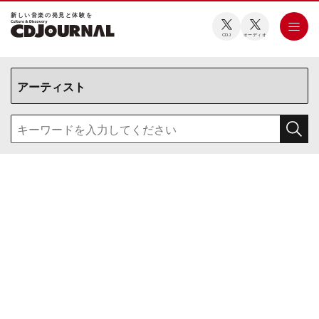
新しい⾳楽の発⾒と体験を
CDJ
オーディオ