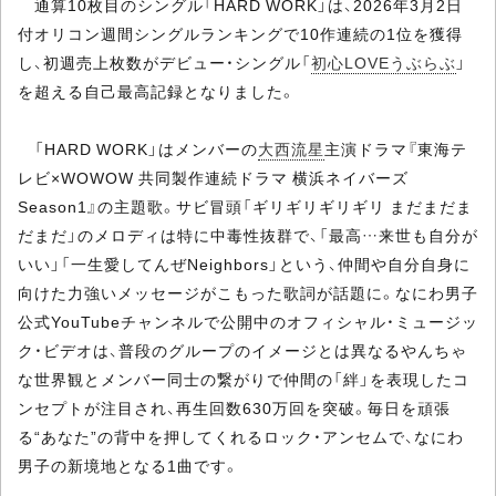
通算10枚目のシングル「HARD WORK」は、2026年3月2日
付オリコン週間シングルランキングで10作連続の1位を獲得
し、初週売上枚数がデビュー・シングル「
初心LOVEうぶらぶ
」
を超える自己最高記録となりました。
「HARD WORK」はメンバーの
大西流星
主演ドラマ『東海テ
レビ×WOWOW 共同製作連続ドラマ 横浜ネイバーズ
Season1』の主題歌。サビ冒頭「ギリギリギリギリ まだまだま
だまだ」のメロディは特に中毒性抜群で、「最高…来世も自分が
いい」「一生愛してんぜNeighbors」という、仲間や自分自身に
向けた力強いメッセージがこもった歌詞が話題に。なにわ男子
公式YouTubeチャンネルで公開中のオフィシャル・ミュージッ
ク・ビデオは、普段のグループのイメージとは異なるやんちゃ
な世界観とメンバー同士の繋がりで仲間の「絆」を表現したコ
ンセプトが注目され、再生回数630万回を突破。毎日を頑張
る“あなた”の背中を押してくれるロック・アンセムで、なにわ
男子の新境地となる1曲です。