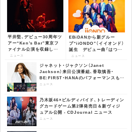
平井堅、デビュー30周年ツ
EBiDANから新グルー
アー“Ken’s Bar”東京フ
プ“iiONDO”（イイオンド）
ァイナル公演を収録した
誕生 デビュー曲「はつ恋
Blu-ray＆DVDリリース -
ONDO」配信リリース決定
ニュース
ニュース
CDJournal ニュース
- CDJournal ニュース
ジャネット・ジャクソン（Janet
Jackson）来日公演番組、香取慎吾・
BE:FIRST・HANAのパフォーマンスも放
送決定 - CDJournal ニュース
ニュース
乃木坂46×ビルディバイド、トレーディン
グカードゲーム第2弾発売日＆新ヴィジ
ュアル公開 - CDJournal ニュース
ニュース