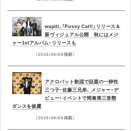
wapiti、「Pussy Cat!!」リリース＆
新ヴィジュアル公開 秋にはメジ
ャー1stアルバム・リリースも
（2026/08/06掲載）
アクロバット歌謡で話題の一卵性
三つ子・佐藤三兄弟、 メジャー・デ
ビュー・イベントで間奏第三形態
ダンスを披露
（2026/08/06掲載）