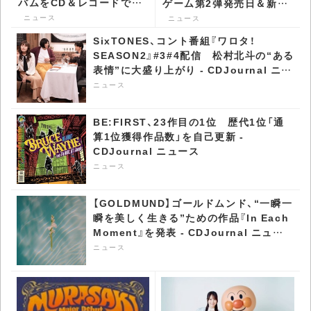
バムをCD＆レコードでリ
ゲーム第2弾発売日＆新ヴ
リース決定 - CDJournal
ィジュアル公開 -
ニュース
ニュース
ニュース
CDJournal ニュース
SixTONES、コント番組『ワロタ！
SEASON2』#3#4配信 松村北斗の“ある
表情”に大盛り上がり - CDJournal ニュ
ース
ニュース
BE:FIRST、23作目の1位 歴代1位「通
算1位獲得作品数」を自己更新 -
CDJournal ニュース
ニュース
【GOLDMUND】ゴールドムンド、“一瞬一
瞬を美しく生きる”ための作品『In Each
Moment』を発表 - CDJournal ニュー
ス
ニュース