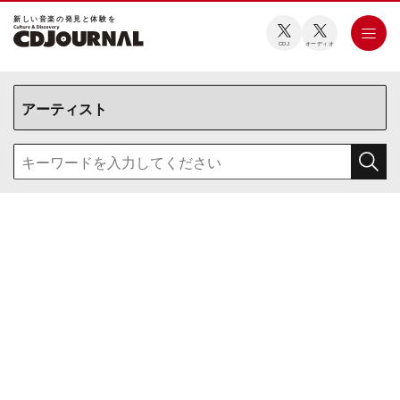
新しい⾳楽の発⾒と体験を
CDJ
オーディオ