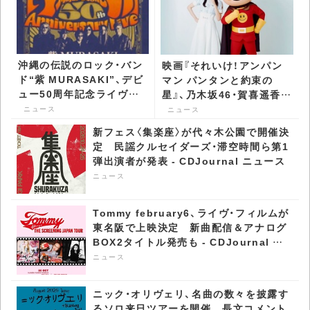
沖縄の伝説のロック・バン
映画『それいけ！アンパン
ド“紫 MURASAKI”、デビ
マン パンタンと約束の
ュー50周年記念ライヴを
星』、乃木坂46・賀喜遥香の
開催 - CDJournal ニュー
特別インタビュー映像公開
ニュース
ニュース
ス
- CDJournal ニュース
新フェス〈集楽座〉が代々木公園で開催決
定 民謡クルセイダーズ・滞空時間ら第1
弾出演者が発表 - CDJournal ニュース
ニュース
Tommy february6、ライヴ・フィルムが
東名阪で上映決定 新曲配信＆アナログ
BOX2タイトル発売も - CDJournal ニ
ュース
ニュース
ニック・オリヴェリ、名曲の数々を披露す
るソロ来日ツアーを開催 長文コメント