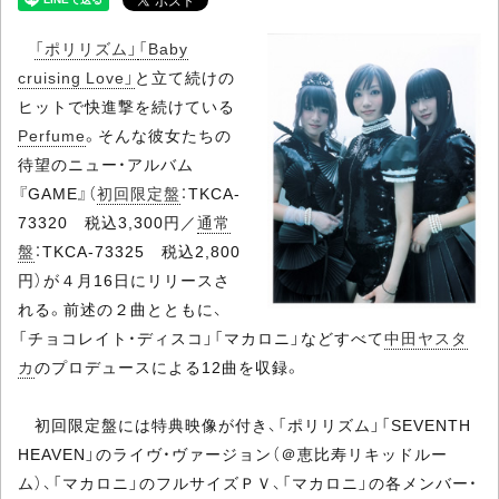
「ポリリズム」
「Baby
cruising Love」
と立て続けの
ヒットで快進撃を続けている
Perfume
。そんな彼女たちの
待望のニュー・アルバム
『GAME』（
初回限定盤
：TKCA-
73320 税込3,300円／
通常
盤
：TKCA-73325 税込2,800
円）が４月16日にリリースさ
れる。前述の２曲とともに、
「チョコレイト・ディスコ」「マカロニ」などすべて
中田ヤスタ
カ
のプロデュースによる12曲を収録。
初回限定盤には特典映像が付き、「ポリリズム」「SEVENTH
HEAVEN」のライヴ・ヴァージョン（＠恵比寿リキッドルー
ム）、「マカロニ」のフルサイズＰＶ、「マカロニ」の各メンバー・