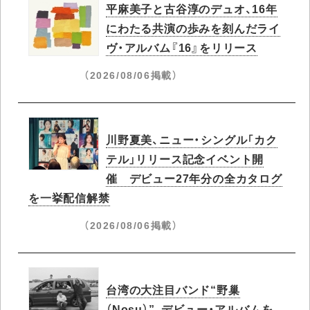
平麻美子と古谷淳のデュオ、16年
にわたる共演の歩みを刻んだライ
ヴ・アルバム『16』をリリース
（2026/08/06掲載）
川野夏美、ニュー・シングル「カク
テル」リリース記念イベント開
催 デビュー27年分の全カタログ
を一挙配信解禁
（2026/08/06掲載）
台湾の大注目バンド“野巢
（Nosu）”、デビュー・アルバムを