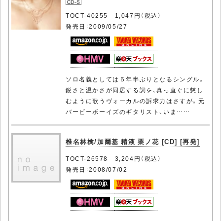
TOCT-40255 1,047円（税込）
発売日：2009/05/27
ソロ名義としては５年半ぶりとなるシングル。
鋭さと温かさが同居する詞を、真っ直ぐに慈し
むように歌うヴォーカルの訴求力はさすが。元
バービーボーイズのギタリスト、いま……
椎名林檎/加爾基 精液 栗ノ花 [CD] [再発]
TOCT-26578 3,204円（税込）
発売日：2008/07/02