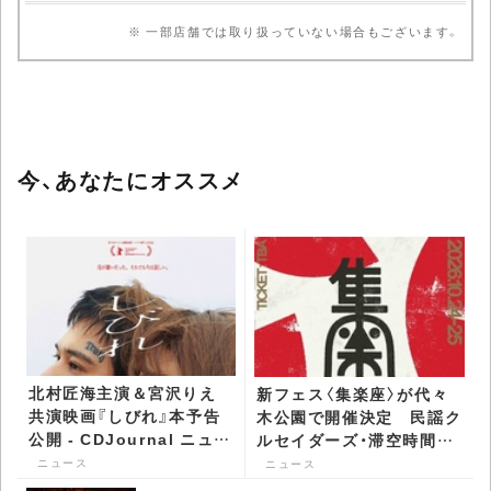
※ 一部店舗では取り扱っていない場合もございます。
今、あなたにオススメ
北村匠海主演＆宮沢りえ
新フェス〈集楽座〉が代々
共演映画『しびれ』本予告
木公園で開催決定 民謡ク
公開 - CDJournal ニュー
ルセイダーズ・滞空時間ら
ス
第1弾出演者が発表 -
ニュース
ニュース
CDJournal ニュース