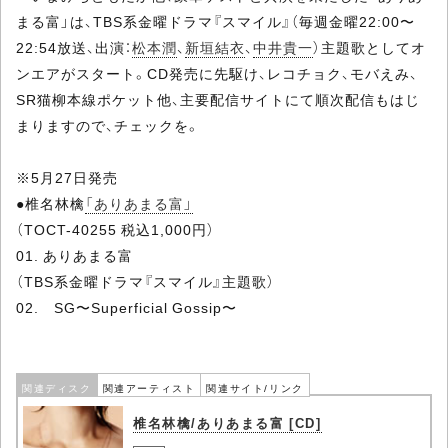
まる富」は、TBS系金曜ドラマ『スマイル』（毎週金曜22:00〜
22:54放送、出演：
松本潤
、
新垣結衣
、
中井貴一
）主題歌としてオ
ンエアがスタート。CD発売に先駆け、レコチョク、モバえみ、
SR猫柳本線ポケット他、主要配信サイトにて順次配信もはじ
まりますので、チェックを。
※5月27日発売
●椎名林檎
「ありあまる富」
（TOCT-40255 税込1,000円）
01. ありあまる富
（TBS系金曜ドラマ『スマイル』主題歌）
02. SG〜Superficial Gossip〜
関連ディスク
関連アーティスト
関連サイト/リンク
椎名林檎/ありあまる富 [CD]