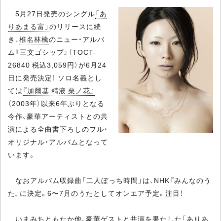
5月27日発売のシングル
「あ
りあまる富」
のリリースに続
き、
椎名林檎
のニュー・アルバ
ム『三文ゴシップ』（TOCT-
26840 税込3,059円）が6月24
日に発売決定！ ソロ名義とし
ては
『加爾基 精液 栗ノ花』
（2003年）以来6年ぶりとなる
今作、豪華アーティストとの共
演による全曲書下ろしのフル・
オリジナル・アルバムとなって
います。
なおアルバム収録曲「二人ぼっち時間」は、NHK『みんなのう
た』に決定。6〜7月のうたとしてオンエア予定。注目！
いまみちともたか他、豪華ゲストと共演を果たした「ありあ