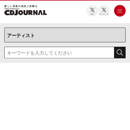
新しい⾳楽の発⾒と体験を
CDJ
オーディオ