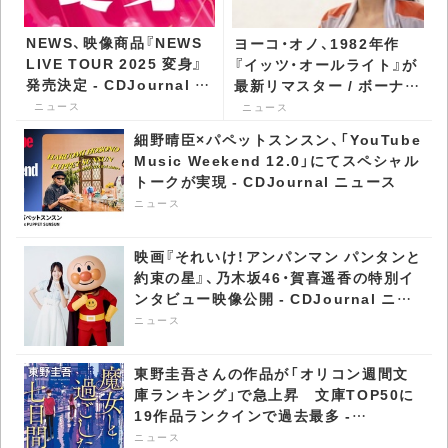
NEWS、映像商品『NEWS
ヨーコ・オノ、1982年作
LIVE TOUR 2025 変身』
『イッツ・オールライト』が
発売決定 - CDJournal ニ
最新リマスター / ボーナ
ュース
ス・トラック付きで再発 -
ニュース
ニュース
CDJournal ニュース
細野晴臣×パペットスンスン、「YouTube
Music Weekend 12.0」にてスペシャル
トークが実現 - CDJournal ニュース
ニュース
映画『それいけ！アンパンマン パンタンと
約束の星』、乃木坂46・賀喜遥香の特別イ
ンタビュー映像公開 - CDJournal ニュ
ース
ニュース
東野圭吾さんの作品が「オリコン週間文
庫ランキング」で急上昇​ 文庫TOP50に
19作品ランクインで過去最多 -
CDJournal ニュース
ニュース