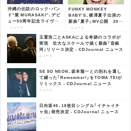
沖縄の伝説のロック・バン
FUNKY MONKEY
ド“紫 MURASAKI”、デビ
BΛBY’S、横澤夏子出演の
ュー50周年記念ライヴを
新曲「夏子」MV公開 20周
開催 - CDJournal ニュー
年記念特別企画も -
ニュース
ニュース
ス
CDJournal ニュース
玉置浩二とASKAによる奇跡のコラボが
実現 壮大なスケールで描く新曲「音銀
河」リリース決定 - CDJournal ニュース
ニュース
SE SO NEON、坂本龍一との別れを通し
て綴った「Remember!」をTOWA TEIが
リミックス - CDJournal ニュース
ニュース
日向坂46、18枚目シングル「イチャイチ
ャ虫」発売決定 - CDJournal ニュース
ニュース