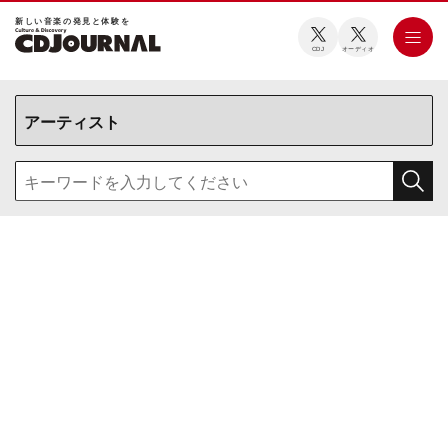
新しい⾳楽の発⾒と体験を
CDJ
オーディオ