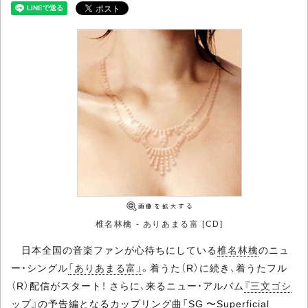
椎名林檎 - ありあまる富 [CD]
日本全国の音楽ファンが心待ちにしている
椎名林檎
のニュ
ー・シングル
「ありあまる富」
。着うた（R）に続き、着うたフル
（R）配信がスタート！ さらに、来るニュー・アルバム
『三文ゴシ
ップ』
の予告編となるカップリング曲「SG 〜Superficial