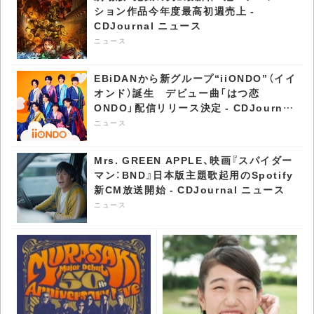
ニュース
ション作品今年度最高初週売上 -
CDJournal ニュース
ニュース
EBiDANから新グループ“iiONDO”（イイ
オンド）誕生 デビュー曲「はつ恋
ONDO」配信リリース決定 - CDJournal
ニュース
ニュース
Mrs. GREEN APPLE、映画『スパイダー
マン：BND』日本版主題歌起用のSpotify
新CM放送開始 - CDJournal ニュース
ニュース