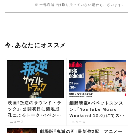
※ 一部店舗では取り扱っていない場合もございます。
今、あなたにオススメ
映画『叛逆のサウンドトラ
細野晴臣×パペットスンス
ック』、公開初日に菊地成
ン、「YouTube Music
孔によるトーク・イベント
Weekend 12.0」にてスペ
が決定 菊地「本作を100
シャルトークが実現 -
ニュース
ニュース
回見た！！」 - CDJournal
CDJournal ニュース
劇場版『鬼滅の刃』最新作2冠 アニメー