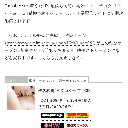
Gossip〜」の着うた（R）配信も同時に開始。「レコチョク」「モ
バえみ」「SR猫柳本線ポケット」ほか、主要配信サイトにて順次
配信されます！
なお、シングル発売に先駆け、特設ページ
（
http://www.emimusic.jp/ringo10th/ringo09/
）がこのたびオ
ープン。新曲クリップ「ありあまる富」映像ストリーミングな
どを掲載中です。こちらもお見逃しなく。
関連ディスク
関連アーティスト
関連サイト/リンク
椎名林檎/三文ゴシップ [CD]
TOCT-26840 3,204円（税込）
発売日：2009/06/24