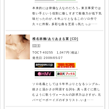
本来的には律儀な人なのだろう。東京事変では
歌い手という役割に徹しすぎて殺傷力が低下気
味だったのが、６年ぶりとなるこのソロ作で
久々に炸裂。多彩な曲を芝居っ気たっぷ……
椎名林檎/ありあまる富 [CD]
TOCT-40255 1,047円（税込）
発売日：2009/05/27
ソロ名義としては５年半ぶりとなるシングル。
鋭さと温かさが同居する詞を、真っ直ぐに慈し
むように歌うヴォーカルの訴求力はさすが。元
バービーボーイズのギタリスト、いま……