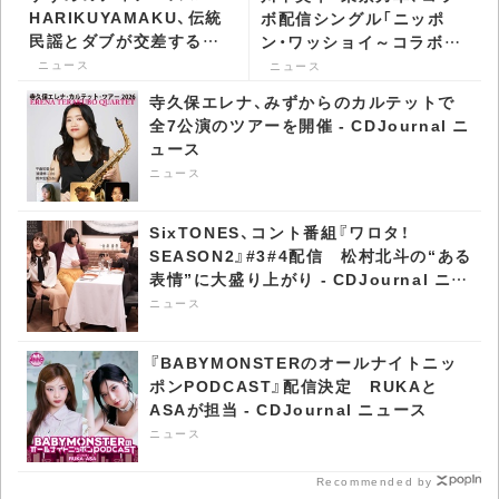
HARIKUYAMAKU、伝統
ボ配信シングル「ニッポ
民謡とダブが交差する
ン・ワッショイ～コラボバ
「Chijuyaa」を7インチで
ージョン～」発表 MVも
ニュース
ニュース
発表 - CDJournal ニュー
公開 - CDJournal ニュー
寺久保エレナ、みずからのカルテットで
ス
ス
全7公演のツアーを開催 - CDJournal ニ
ュース
ニュース
SixTONES、コント番組『ワロタ！
SEASON2』#3#4配信 松村北斗の“ある
表情”に大盛り上がり - CDJournal ニュ
ース
ニュース
『BABYMONSTERのオールナイトニッ
ポンPODCAST』配信決定 RUKAと
ASAが担当 - CDJournal ニュース
ニュース
Recommended by