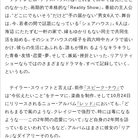
のなかった、画期的で本格的な「Reality Show」。番組の主人公
は、“どこにでもいそう”だけど“手の届かない”男女6人で、舞台
は、今、若者の間で話題になっている「シェアハウス」。6人は、
海辺 にたたずむ一軒の家で、縁もゆかりもない同士で共同生
活を始める。そのシェアハウスの様子を四六時中カメラで追い
かけ、彼らの生活にあふれる、誰もが憧れ るようなキラキラし
た青春・友情・恋愛・夢、そして、嫉妬・挫折といった、リアリティ
ショーならではのさまざまなドラマを、すべて記録していく、
というもの。
テイラー・スウィフトと言えば、前作
『スピーク・ナウ』
で
は“今伝えたいこと”をテーマに、楽曲を制作、そして10月24日
にリリースされるニュー・アルバム
『レッド』
においても、「ど
れもまるで嵐のような、クレイジーで強烈で、時には毒になる
ような……この2年間の恋愛について」など自身の2年間を語
っているといわれているなど、アルバムはまさに彼女の「リア
ル」なダイアリーそのもの。