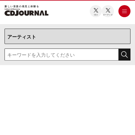
新しい⾳楽の発⾒と体験を
CDJ
オーディオ