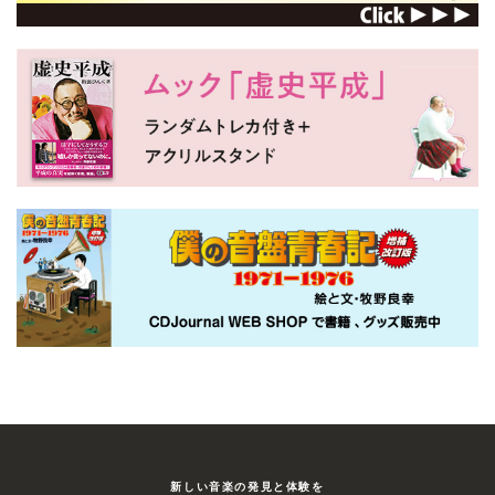
新しい⾳楽の発⾒と体験を