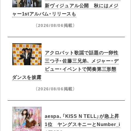
新ヴィジュアル公開 秋にはメジ
ャー1stアルバム・リリースも
（2026/08/06掲載）
アクロバット歌謡で話題の一卵性
三つ子・佐藤三兄弟、 メジャー・デ
ビュー・イベントで間奏第三形態
ダンスを披露
（2026/08/06掲載）
aespa、「KISS N TELL」が急上昇
1位 ヤングスキニーとNumber_i