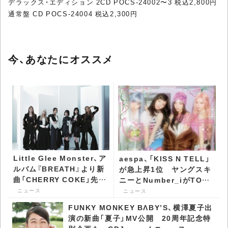
デラックス・エディション 2CD POCS-24002〜3 税込2,800円
通常盤 CD POCS-24004 税込2,300円
今、あなたにオススメ
Little Glee Monster、ア
aespa、「KISS N TELL」
ルバム『BREATH』より新
が急上昇1位 ヤングスキ
曲「CHERRY COKE」先行
ニーとNumber_iがTOP3
配信決定 - CDJournal ニ
- CDJournal ニュース
ニュース
ニュース
ュース
FUNKY MONKEY BΛBY’S、横澤夏子出
演の新曲「夏子」MV公開 20周年記念特