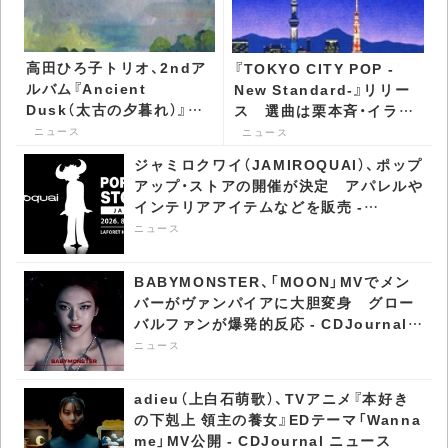
高田ひろ子トリオ、2ndア
『TOKYO CITY POP -
ルバム『Ancient
New Standard-』リリー
Dusk（太古の夕暮れ）』を
ス 選曲は栗本斉・イラス
リリース - CDJournal ニ
トは永井博 - CDJournal
ニュース
ニュース
ュース
ニュース
ジャミロクワイ（JAMIROQUAI）、ポップ
アップ・ストアの開催が決定 アパレルや
インテリアアイテムなどを販売 -
CDJournal ニュース
ニュース
BABYMONSTER、「MOON」MVでメン
バーがヴァンパイアに大胆変身 グロー
バルファンが爆発的反応 - CDJournal
ニュース
ニュース
adieu（上白石萌歌）、TVアニメ『本好き
の下剋上 領主の養女』EDテーマ「Wanna
me」MV公開 - CDJournal ニュース