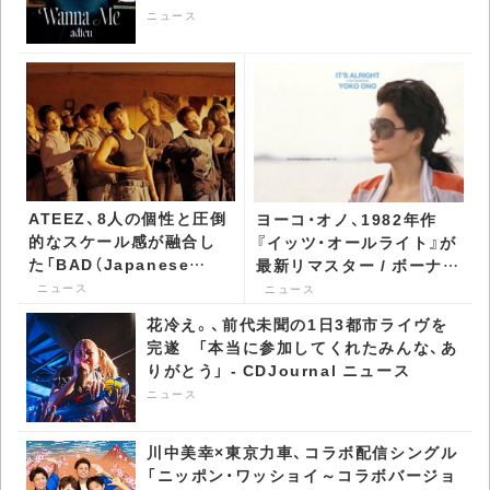
ニュース
ATEEZ、8人の個性と圧倒
ヨーコ・オノ、1982年作
的なスケール感が融合し
『イッツ・オールライト』が
た「BAD（Japanese
最新リマスター / ボーナ
Ver.）」MV公開 -
ス・トラック付きで再発 -
ニュース
ニュース
CDJournal ニュース
CDJournal ニュース
花冷え。、前代未聞の1日3都市ライヴを
完遂 「本当に参加してくれたみんな、あ
りがとう」 - CDJournal ニュース
ニュース
川中美幸×東京力車、コラボ配信シングル
「ニッポン・ワッショイ～コラボバージョ