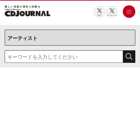
新しい⾳楽の発⾒と体験を
CDJ
オーディオ