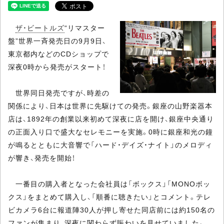
ザ・ビートルズ
“リマスター
盤”世界一斉発売日の9月9日、
東京都内などのCDショップで
深夜0時から発売がスタート！
世界同日発売ですが、時差の
関係により、日本は世界に先駆けての発売。銀座の山野楽器本
店は、1892年の創業以来初めて深夜に店を開け、銀座中央通り
の正面入り口で盛大なセレモニーを実施。0時に銀座和光の鐘
が鳴るとともに大音響で「ハード・デイズ・ナイト」のメロディ
が響き、発売を開始！
一番目の購入者となった会社員は「ボックス」「MONOボッ
クス」をまとめて購入し、「順番に聴きたい」とコメント。テレ
ビカメラ6台に報道陣30人が押し寄せた同店前には約150名の
ファンが集まり、深夜に関わらず賑わいを見せていました。