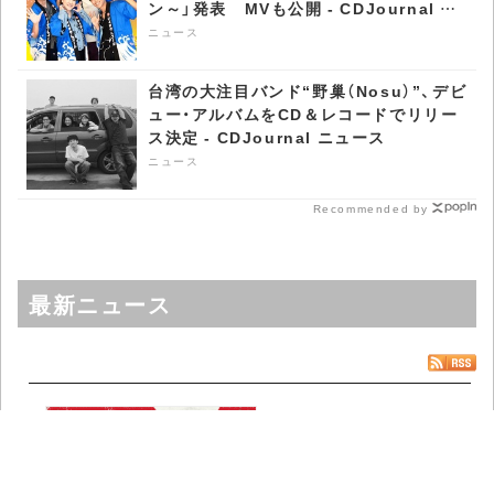
ン～」発表 MVも公開 - CDJournal ニ
ュース
ニュース
台湾の大注目バンド“野巢（Nosu）”、デビ
ュー・アルバムをCD＆レコードでリリー
ス決定 - CDJournal ニュース
ニュース
Recommended by
最新ニュース
新フェス〈集楽座〉が
代々木公園で開催決