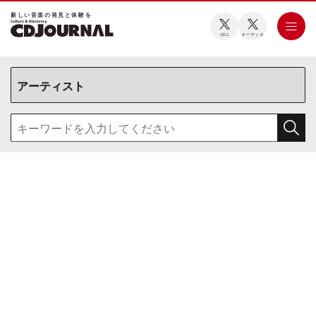
新しい⾳楽の発⾒と体験を
CDJ
オーディオ