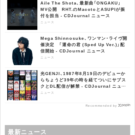
Aile The Shota、最新曲「ONGAKU」
MV公開 RHT.のMacotoとASUPIが振
付を担当 - CDJournal ニュース
ニュース
Mega Shinnosuke、ワンマン・ライヴ開
催決定 「運命の君 (Sped Up Ver.)」配
信開始 - CDJournal ニュース
ニュース
光GENJI、1987年8月19日のデビューか
らちょうど39年の時を経てついにサブス
クとDL配信が解禁 - CDJournal ニュー
ス
ニュース
Recommended by
最新ニュース