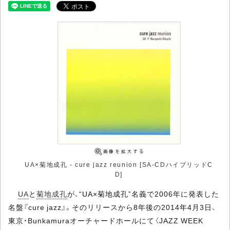
UA×菊地成孔 - cure jazz reunion [SA-CDハイブリッドC
D]
UA
と
菊地成孔
が、“UA×菊地成孔”名義で2006年に発表した
名盤『cure jazz』。そのリリースから8年後の2014年4月3日、
東京・Bunkamuraオーチャードホールにて〈JAZZ WEEK