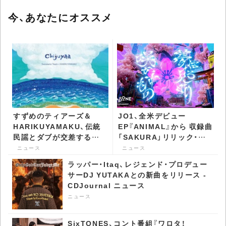
今、あなたにオススメ
すずめのティアーズ＆
JO1、全米デビュー
HARIKUYAMAKU、伝統
EP『ANIMAL』から 収録曲
民謡とダブが交差する
「SAKURA」リリック・ビ
「Chijuyaa」を7インチで
デオ公開 - CDJournal ニ
ニュース
ニュース
発表 - CDJournal ニュー
ュース
ラッパー・Itaq、レジェンド・プロデュー
ス
サーDJ YUTAKAとの新曲をリリース -
CDJournal ニュース
ニュース
SixTONES、コント番組『ワロタ！