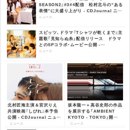
SEASON2』#3#4配信 松村北斗の“ある
表情”に大盛り上がり - CDJournal ニュ
ース
ニュース
スピッツ、ドラマ『Tシャツが乾くまで』主
題歌「見知らぬ糸」配信リリース ドラマ
とのSPコラボ・ムービー公開 -
CDJournal ニュース
ニュース
北村匠海主演＆宮沢りえ
坂本龍一＋高谷史郎の作品
共演映画『しびれ』本予告
を展示する「AMBIENT
公開 - CDJournal ニュー
KYOTO - TOKYO」開催
ス
に向け高谷のコメントが公
ニュース
ニュース
開 - CDJournal ニュース