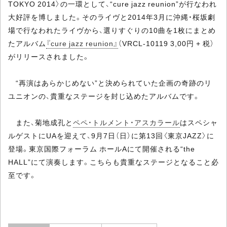
TOKYO 2014〉の一環として、“cure jazz reunion”が行なわれ
大好評を博しました。そのライヴと2014年3月に沖縄・桜坂劇
場で行なわれたライヴから、選りすぐりの10曲を1枚にまとめ
たアルバム
『cure jazz reunion』
（VRCL-10119 3,00円 + 税）
がリリースされました。
“再演はあらかじめない”と決められていた企画の奇跡のリ
ユニオンの、貴重なステージを封じ込めたアルバムです。
また、菊地成孔と
ペペ・トルメント・アスカラール
はスペシャ
ルゲストにUAを迎えて、9月7日（日）に第13回〈東京JAZZ〉に
登場。東京国際フォーラム ホールAにて開催される“the
HALL”にて演奏します。こちらも貴重なステージとなること必
至です。