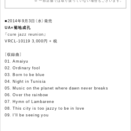
※ 一部店舗では取り扱っていない場合もございます。
■2014年9月3日（水）発売
UA×菊地成孔
『cure jazz reunion』
VRCL-10119 3,000円 + 税
［収録曲］
01. Amaiyu
02. Ordinary fool
03. Born to be blue
04. Night in Tunisia
05. Music on the planet where dawn never breaks
06. Over the rainbow
07. Hymn of Lambarene
08. This city is too jazzy to be in love
09. I'll be seeing you