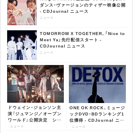
ダンス・ヴァージョンのティザー映像公開
- CDJournal ニュース
ニュース
TOMORROW X TOGETHER、「Nice to
Meet Ya」先行配信スタート -
CDJournal ニュース
ニュース
ドウェイン・ジョンソン主
ONE OK ROCK、ミュージ
演『ジュマンジ／オープン
ックDVD・BDランキング1
ワールド』公開決定 シリ
位獲得 - CDJournal ニュ
ーズ最新作はゲームを飛
ース
ニュース
ニュース
び出し現実世界へ -