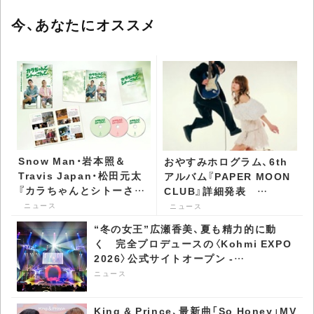
今、あなたにオススメ
Snow Man・岩本照＆
おやすみホログラム、6th
Travis Japan・松田元太
アルバム『PAPER MOON
『カラちゃんとシトーさん
CLUB』詳細発表
と、』、パッケージ詳細公開
「lovesick」先行配信 -
ニュース
ニュース
- CDJournal ニュース
CDJournal ニュース
“冬の女王”広瀬香美、夏も精力的に動
く 完全プロデュースの〈Kohmi EXPO
2026〉公式サイトオープン -
CDJournal ニュース
ニュース
King & Prince、最新曲「So Honey」MV