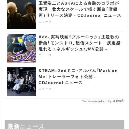
玉置浩二とASKAによる奇跡のコラボが
CDJournal ニュース
実現 壮大なスケールで描く新曲「音銀
河」リリース決定 - CDJournal ニュース
ニュース
Ado、実写映画『ブルーロック』主題歌の
新曲「モンストロ」配信スタート 疾走感
溢れるエネルギッシュなMV公開 -
CDJournal ニュース
ニュース
&TEAM、2ndミニ・アルバム『Mark on
Me』トレーラーフォト公開 -
CDJournal ニュース
ニュース
Recommended by
最新ニュース