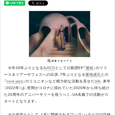
今年20年ぶりとなる
AJICO
としての新譜EP『
接続
』のリリ
ース＆ツアーやフェスへの出演、7年ぶりとなる
菊地成孔
との
『
cure jazz
』のリユニオンなど精力的な活動を見せた
UA
。来年
（2022年）は、世間がコロナに揺れていた2020年から待ち続け
た25周年のアニバーサリーを祝うべく、UA名義での活動がス
タートとなります。
その皮切りとして、1月に開催されるワンマン・ライヴの詳細