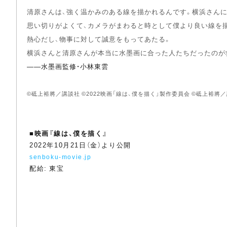
清原さんは、強く温かみのある線を描かれるんです。横浜さんに
思い切りがよくて、カメラがまわると時として僕より良い線を
熱心だし、物事に対して誠意をもってあたる。
横浜さんと清原さんが本当に水墨画に合った人たちだったのが
――水墨画監修・小林東雲
©砥上裕將／講談社 ©2022映画「線は、僕を描く」製作委員会 ©砥上裕將
■
映画『線は、僕を描く』
2022年10月21日（金）より公開
senboku-movie.jp
配給: 東宝