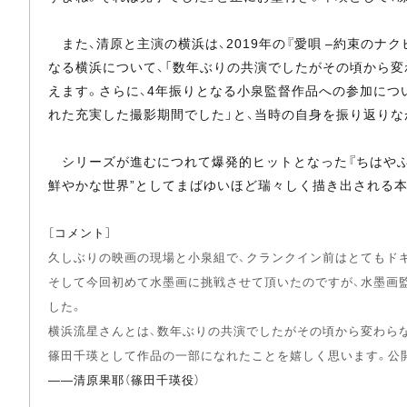
また、清原と主演の横浜は、2019年の『愛唄 –約束のナク
なる横浜について、「数年ぶりの共演でしたがその頃から
えます。さらに、4年振りとなる小泉監督作品への参加につ
れた充実した撮影期間でした」と、当時の自身を振り返りな
シリーズが進むにつれて爆発的ヒットとなった『ちはやふ
鮮やかな世界”としてまばゆいほど瑞々しく描き出される本
［コメント］
久しぶりの映画の現場と小泉組で、クランクイン前はとてもド
そして今回初めて水墨画に挑戦させて頂いたのですが、水墨画
した。
横浜流星さんとは、数年ぶりの共演でしたがその頃から変わら
篠田千瑛として作品の一部になれたことを嬉しく思います。公
――清原果耶（篠田千瑛役）