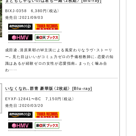
まともじゃないのは君も一緒〈2枚組〉 [Blu-ray]
BIXJ-0358 6,380円（税込）
発売日：2021/09/03
成田凌、清原果耶のW主演による風変わりなラヴ・ストーリ
ー。見た目はいいがコミュ力ゼロの予備校教師に、恋愛の知
識はあるが経験ゼロの女性が恋愛指南。まったく噛み合
わ……
いなくなれ、群青 豪華版〈2枚組〉 [Blu-ray]
EYXF-12841〜BC 7,150円（税込）
発売日：2020/03/20