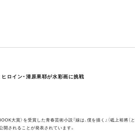
とヒロイン・清原果耶が水彩画に挑戦
〈BOOK大賞〉を受賞した青春芸術小説『線は、僕を描く』（砥上裕將（と
）に公開されることが発表されています。