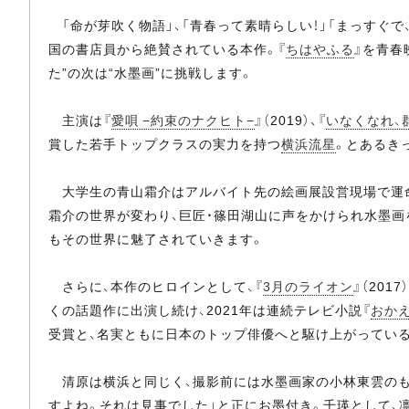
「命が芽吹く物語」、「青春って素晴らしい！」「まっすぐで、
国の書店員から絶賛されている本作。『
ちはやふる
』を青春
た”の次は“水墨画”に挑戦します。
主演は『
愛唄 −約束のナクヒト−
』（2019）、『
いなくなれ、
賞した若手トップクラスの実力を持つ
横浜流星
。とあるき
大学生の青山霜介はアルバイト先の絵画展設営現場で運命
霜介の世界が変わり、巨匠・篠田湖山に声をかけられ水墨画
もその世界に魅了されていきます。
さらに、本作のヒロインとして、『
3月のライオン
』（2017）
くの話題作に出演し続け、2021年は連続テレビ小説『
おか
受賞と、名実ともに日本のトップ俳優へと駆け上がってい
清原は横浜と同じく、撮影前には水墨画家の小林東雲のも
すよね。それは見事でした」と正にお墨付き。千瑛として、