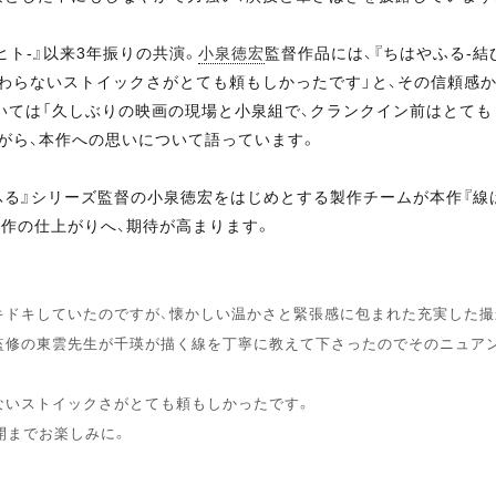
ヒト-』以来3年振りの共演。
小泉徳宏
監督作品には、『ちはやふる-結
変わらないストイックさがとても頼もしかったです」と、その信頼感
いては「久しぶりの映画の現場と小泉組で、クランクイン前はとて
がら、本作への思いについて語っています。
る』シリーズ監督の小泉徳宏をはじめとする製作チームが本作『線は
作の仕上がりへ、期待が高まります。
キドキしていたのですが、懐かしい温かさと緊張感に包まれた充実した撮
監修の東雲先生が千瑛が描く線を丁寧に教えて下さったのでそのニュア
ないストイックさがとても頼もしかったです。
開までお楽しみに。