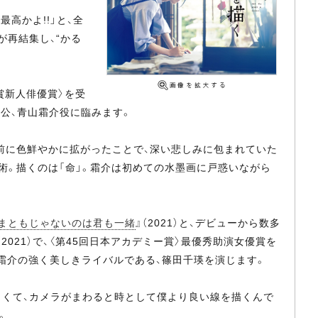
高かよ!!」と、全
が再結集し、“かる
ー賞新人俳優賞〉を受
公、青山霜介役に臨みます。
に色鮮やかに拡がったことで、深い悲しみに包まれていた
術。描くのは「命」。霜介は初めての水墨画に戸惑いながら
まともじゃないのは君も一緒
』（2021）と、デビューから数多
（2021）で、〈第45回日本アカデミー賞〉最優秀助演女優賞を
る霜介の強く美しきライバルである、篠田千瑛を演じます。
よくて、カメラがまわると時として僕より良い線を描くんで
。