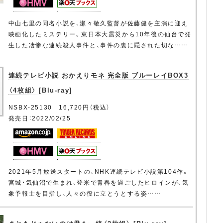
中山七里の同名小説を、瀬々敬久監督が佐藤健を主演に迎え
映画化したミステリー。東日本大震災から10年後の仙台で発
生した凄惨な連続殺人事件と、事件の裏に隠された切な……
連続テレビ小説 おかえりモネ 完全版 ブルーレイBOX3
〈4枚組〉 [Blu-ray]
NSBX-25130 16,720円（税込）
発売日：2022/02/25
2021年5月放送スタートの、NHK連続テレビ小説第104作。
宮城・気仙沼で生まれ、登米で青春を過ごしたヒロインが、気
象予報士を目指し、人々の役に立とうとする姿……