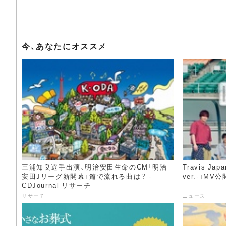
今、あなたにオススメ
三浦知良選手出演、明治安田生命のCM「明治
Travis Jap
安田Jリーグ新開幕」篇で流れる曲は？ -
ver.-」MV公
CDJournal リサーチ
リサーチ
ニュース