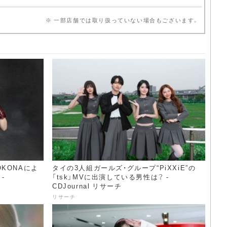
※ 一部店舗では取り扱っていない場合もございます。
KOKONAによ
タイの3人組ガールズ・グループ“PiXXiE”の
-
「tsk」MVに出演している男性は？ -
CDJournal リサーチ
リサーチ