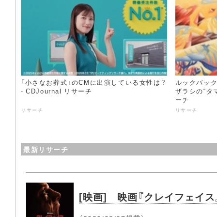
「小さなお葬式」のCMに出演している女性は？
ルックバック
- CDJournal リサーチ
ザラシの“タマち
ーチ
リサーチ
リサーチ
最新リサーチ
[映画] 映画『クレイフェイ