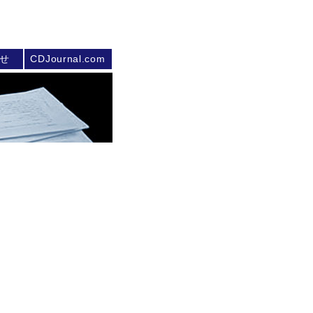
せ
CDJournal.com