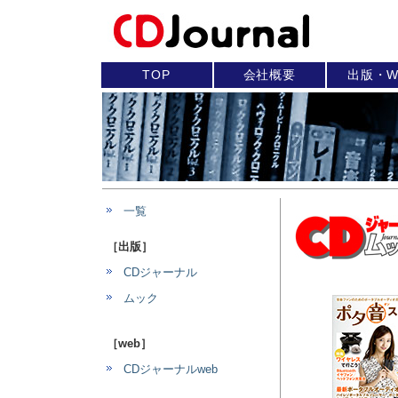
TOP
会社概要
出版・W
一覧
［出版］
CDジャーナル
ムック
［web］
CDジャーナルweb