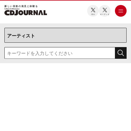
新しい⾳楽の発⾒と体験を
CDJ
オーディオ