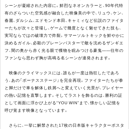
シーンが凝縮された内容に。鮮烈なネオンカラーと、90年代特
有のざらついた空気感が融合した映像美の中で、リュウ、ケン、
春麗、ダルシム、エドモンド本田、キャミィなど伝説のファイタ
ーたちが次々と登場し、ゲームで幾度となく魅せてきた技も、
実写ならではの破壊力で炸裂。サマーソルトキックを鮮やかに
決めるガイル、必殺のブレーンバスターで敵を沈めるザンギエ
フ、闇の奥から赤く光る眼で獲物を睨みつける豪鬼――往年の
ファンなら思わず胸が高鳴る名シーンが連発されます。
映像のクライマックスには、誰もが一度は熱狂したであろ
う、あの「ボーナスステージ」を完全再現。ファイターたちが拳
と脚だけで車を解体し鉄屑へと変えていく光景が、プレイヤー
の熱い記憶を直撃します。そしてラストを飾るのは、勝利の証
として画面に浮かび上がる“YOU WIN”まで、懐かしい記憶を
呼び覚ます映像となっています。
さらに、一挙に解禁された17枚の日本版キャラクターポスタ