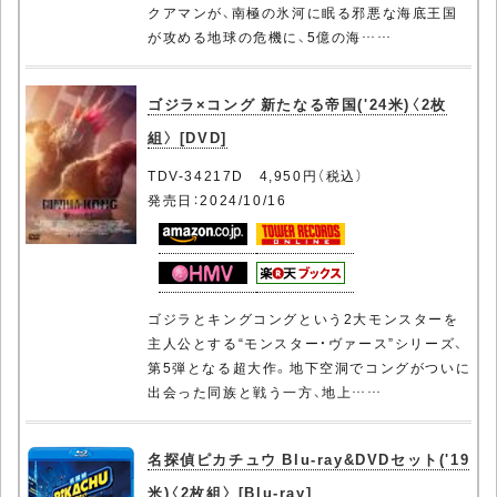
クアマンが、南極の氷河に眠る邪悪な海底王国
が攻める地球の危機に、5億の海……
ゴジラ×コング 新たなる帝国('24米)〈2枚
組〉 [DVD]
TDV-34217D 4,950円（税込）
発売日：2024/10/16
ゴジラとキングコングという2大モンスターを
主人公とする“モンスター・ヴァース”シリーズ、
第5弾となる超大作。地下空洞でコングがついに
出会った同族と戦う一方、地上……
名探偵ピカチュウ Blu-ray&DVDセット('19
米)〈2枚組〉 [Blu-ray]