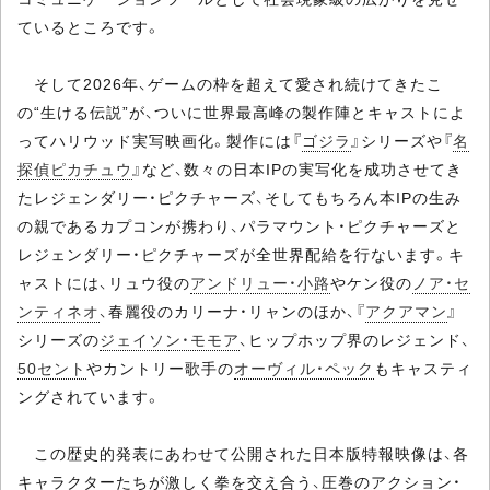
ているところです。
そして2026年、ゲームの枠を超えて愛され続けてきたこ
の“生ける伝説”が、ついに世界最高峰の製作陣とキャストによ
ってハリウッド実写映画化。製作には『
ゴジラ
』シリーズや『
名
探偵ピカチュウ
』など、数々の日本IPの実写化を成功させてき
たレジェンダリー・ピクチャーズ、そしてもちろん本IPの生み
の親であるカプコンが携わり、パラマウント・ピクチャーズと
レジェンダリー・ピクチャーズが全世界配給を行ないます。キ
ャストには、リュウ役の
アンドリュー・小路
やケン役の
ノア・セ
ンティネオ
、春麗役のカリーナ・リャンのほか、『
アクアマン
』
シリーズの
ジェイソン・モモア
、ヒップホップ界のレジェンド、
50セント
やカントリー歌手の
オーヴィル・ペック
もキャスティ
ングされています。
この歴史的発表にあわせて公開された日本版特報映像は、各
キャラクターたちが激しく拳を交え合う、圧巻のアクション・