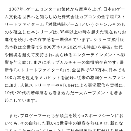
1987年、ゲームセンターの筐体から産声を上げ、日本のゲー
ム文化を世界へと知らしめた株式会社カプコンの金字塔『スト
リートファイター』。「対戦格闘ゲーム」というジャンルそのも
のを確立した本シリーズは、35年以上の時を超えた現在もなお
進化を続け、その存在感を一層強めています。シリーズ累計販
売本数は全世界で5,800万本（※2025年末時点）を突破。世代
や国境を越えて支持され、あらゆるエンターテインメントへ影
響を与え続け、まさにポップカルチャーの象徴的存在です。最
新作『ストリートファイター6』は、全世界で630万本、日本でも
100万本を超えるメガヒットを記録。従来の格闘ゲームファン
に加え、人気ストリーマーやVTuberによる実況配信を契機に、
10代・20代の若年層をも巻き込んだ一大ムーブメントを巻き
起こしています。
また、プロゲーマーたちが頂点を競うeスポーツシーンにお
いても、その白熱した戦いは世界中の観客を熱狂させ、新たな
コミュニケーションツールとして社会現象級の広がりを見せ