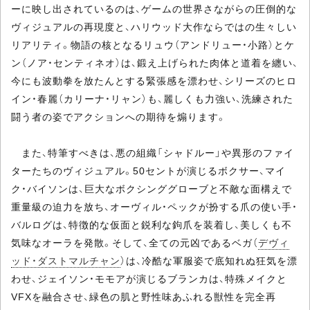
ーに映し出されているのは、ゲームの世界さながらの圧倒的な
ヴィジュアルの再現度と、ハリウッド大作ならではの生々しい
リアリティ。物語の核となるリュウ（アンドリュー・小路）とケ
ン（ノア・センティネオ）は、鍛え上げられた肉体と道着を纏い、
今にも波動拳を放たんとする緊張感を漂わせ、シリーズのヒロ
イン・春麗（カリーナ・リャン）も、麗しくも力強い、洗練された
闘う者の姿でアクションへの期待を煽ります。
また、特筆すべきは、悪の組織「シャドルー」や異形のファイ
ターたちのヴィジュアル。50セントが演じるボクサー、マイ
ク・バイソンは、巨大なボクシンググローブと不敵な面構えで
重量級の迫力を放ち、オーヴィル・ペックが扮する爪の使い手・
バルログは、特徴的な仮面と鋭利な鉤爪を装着し、美しくも不
気味なオーラを発散。そして、全ての元凶であるベガ（
デヴィ
ッド・ダストマルチャン
）は、冷酷な軍服姿で底知れぬ狂気を漂
わせ、ジェイソン・モモアが演じるブランカは、特殊メイクと
VFXを融合させ、緑色の肌と野性味あふれる獣性を完全再