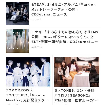
&TEAM、2ndミニ・アルバム『Mark on
Me』トレーラーフォト公開 -
CDJournal ニュース
ニュース
モナキ、「すみなすものは心なりけり」MV
公開 RECのギターにはいっくんこと
ELT・伊藤一朗が参加 - CDJournal ニュ
ース
ニュース
TOMORROW X
SixTONES、コント番組
TOGETHER、「Nice to
『ワロタ！SEASON2』
Meet Ya」先行配信スター
#3#4配信 松村北斗の“あ
ト - CDJournal ニュース
ニュース