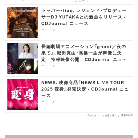
る表情”に大盛り上がり -
ニュース
CDJournal ニュース
ラッパー・Itaq、レジェンド・プロデュー
サーDJ YUTAKAとの新曲をリリース -
CDJournal ニュース
ニュース
長編劇場アニメーション『ghost／夜の
果て』、堀田真由・高橋一生が声優に決
定 特報映像公開 - CDJournal ニュー
ス
ニュース
NEWS、映像商品『NEWS LIVE TOUR
2025 変身』発売決定 - CDJournal ニュ
ース
ニュース
Recommended by