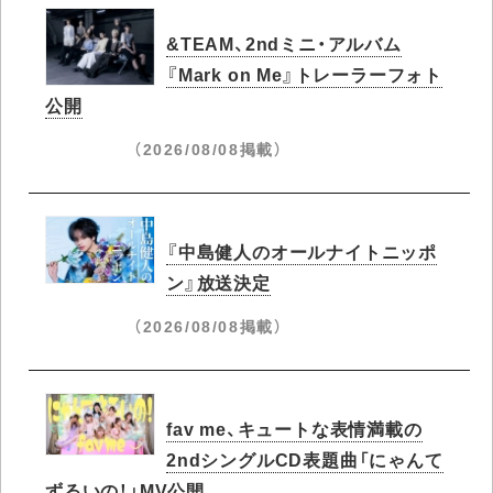
&TEAM、2ndミニ・アルバム
『Mark on Me』トレーラーフォト
公開
（2026/08/08掲載）
『中島健人のオールナイトニッポ
ン』放送決定
（2026/08/08掲載）
fav me、キュートな表情満載の
2ndシングルCD表題曲「にゃんて
ずるいの！」MV公開