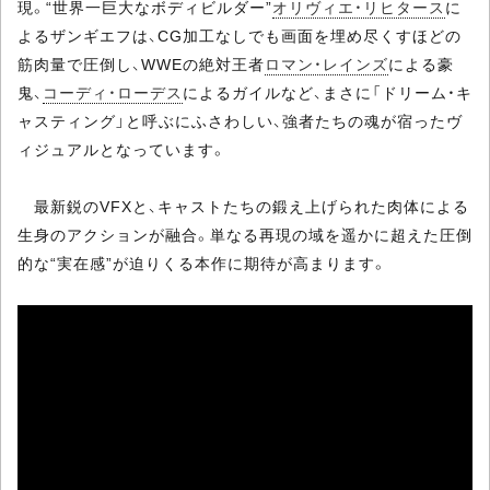
現。“世界一巨大なボディビルダー”
オリヴィエ・リヒタース
に
よるザンギエフは、CG加工なしでも画面を埋め尽くすほどの
筋肉量で圧倒し、WWEの絶対王者
ロマン・レインズ
による豪
鬼、
コーディ・ローデス
によるガイルなど、まさに「ドリーム・キ
ャスティング」と呼ぶにふさわしい、強者たちの魂が宿ったヴ
ィジュアルとなっています。
最新鋭のVFXと、キャストたちの鍛え上げられた肉体による
生身のアクションが融合。単なる再現の域を遥かに超えた圧倒
的な“実在感”が迫りくる本作に期待が高まります。