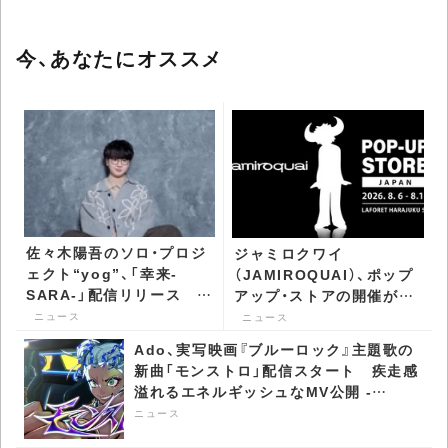
今、あなたにオススメ
佐々木陽吾のソロ・プロジ
ジャミロクワイ
ェクト“yog”、「幸来-
（JAMIROQUAI）、ポップ
SARA-」配信リリース
アップ・ストアの開催が決
『ひるおび』8月EDテーマ
定 アパレルやインテリア
ニュース
ニュース
に決定 - CDJournal ニュ
アイテムなどを販売 -
Ado、実写映画『ブルーロック』主題歌の
ース
CDJournal ニュース
新曲「モンストロ」配信スタート 疾走感
溢れるエネルギッシュなMV公開 -
CDJournal ニュース
ニュース